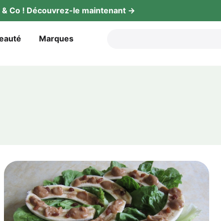
gy & Co ! Décou­vrez-le maintenant →
beauté
Mar­ques