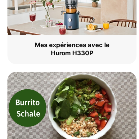
Mes expé­ri­en­ces avec le
Hurom H330P