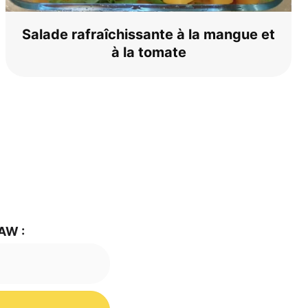
Sala­de rafraîchis­san­te à la man­gue et
à la tomate
 AW :