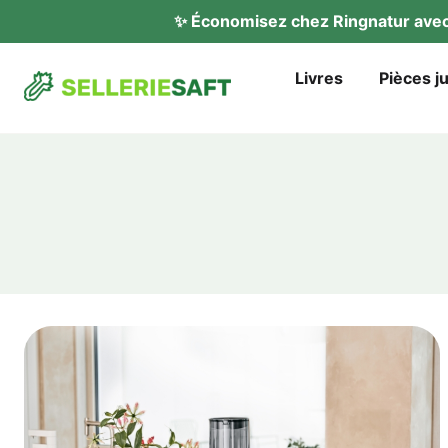
✨ Éco­no­mi­sez chez Ring­na­tur av
Liv­res
Piè­ces j