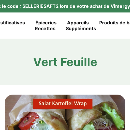
ec le code : SELLERIESAFT2 lors de vot­re achat de Vimer­
ustificatives
Épi­ce­ries
Appareils
Pro­duits de 
Recet­tes
Sup­p­lé­ments
Vert Feuille