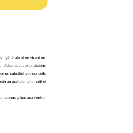
ti­on géné­ra­le et ne visent en
 méde­cins et aux pra­ti­ci­ens
­me un sub­sti­tut aux con­seils
n ou pra­ti­ci­en alter­na­tif et
 des reve­nus grâce aux ven­tes