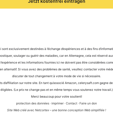
Jetzt kostenfrei eintragen
ci sont exclu­si­ve­ment desti­nées à l’é­ch­an­ge d’expé­ri­en­ces et à des fins d’in­for­ma­
gnos­ti­quer, sou­la­ger ou guérir des mala­dies, car en Alle­ma­gne, cela est réser­vé aux
, l’expérience et les infor­ma­ti­ons four­nies ici ne doi­vent pas être con­sidé­rées com
en alter­na­tif. Si vous avez des pro­blè­mes de san­té, veuil­lez cont­ac­ter vot­re méde­ci
dis­cu­ter de tout chan­ge­ment à vot­re mode de vie si nécessaire.
its d’af­fi­lia­ti­on sur not­re site. En tant qu’as­so­cié Ama­zon, cele​ry​saft​.com gagne
éli­gi­bles. (Le prix ne chan­ge pas et en même temps vous sou­te­n­ez not­re travail.)
Mer­ci beau­coup pour vot­re soutient!
pro­tec­tion des don­nées
·
impri­mer
·
Cont­act
·
Fai­re un don
Site Web créé avec Net­cortex – une bon­ne con­cep­ti­on Web simplifiée !