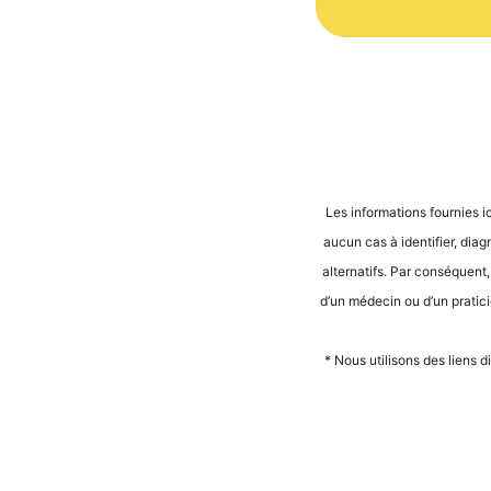
Alternative:
Les infor­ma­ti­ons four­nies i
aucun cas à iden­ti­fier, dia­
alter­na­tifs. Par con­sé­quent
d’un méde­cin ou d’un pra­ti­ci­
* Nous uti­li­sons des liens d