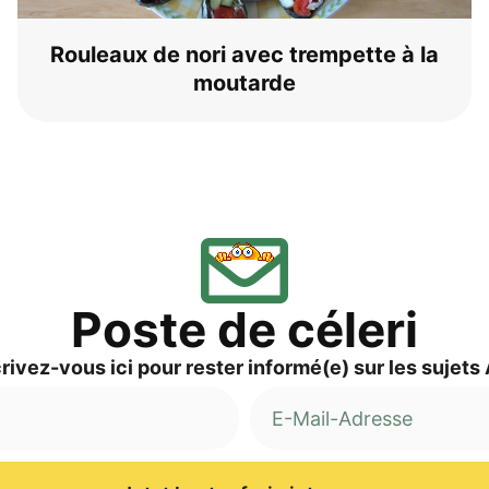
Rou­leaux de nori avec trem­pet­te à la
moutarde
Pos­te de céleri
ri­vez-vous ici pour res­ter informé(e) sur les sujets