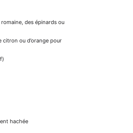
e romaine, des épi­nards ou
 de citron ou d’oran­ge pour
f)
e­ment hachée