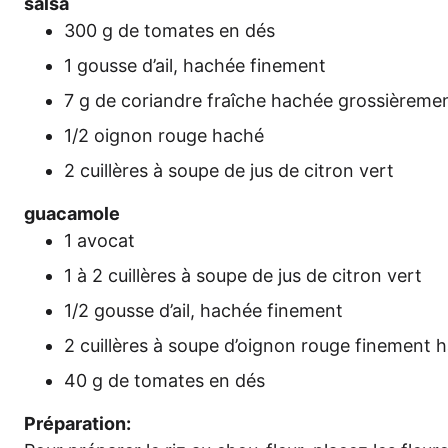
sal­sa
300 g de toma­tes en dés
1 gous­se d’ail, hachée finement
7 g de cori­and­re fraîche hachée grossièreme
1/2 oignon rouge haché
2 cuil­lè­res à sou­pe de jus de citron vert
guaca­mo­le
1 avo­cat
1 à 2 cuil­lè­res à sou­pe de jus de citron vert
1/2 gous­se d’ail, hachée finement
2 cuil­lè­res à sou­pe d’oi­gnon rouge fine­ment
40 g de toma­tes en dés
Pré­pa­ra­ti­on: