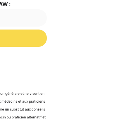
 AW :
ti­on géné­ra­le et ne visent en
 méde­cins et aux pra­ti­ci­ens
­me un sub­sti­tut aux con­seils
n ou pra­ti­ci­en alter­na­tif et