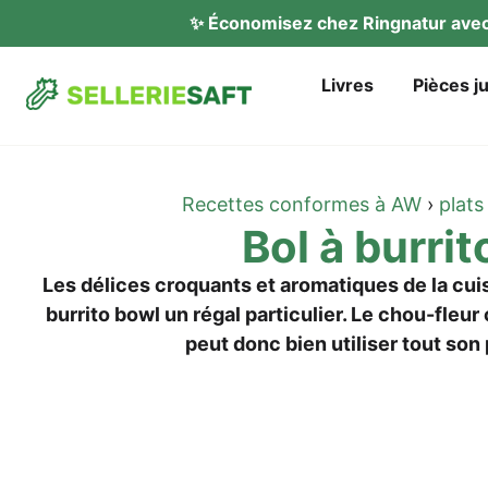
✨ Éco­no­mi­sez chez Ring­na­tur av
Liv­res
Piè­ces j
Recet­tes con­for­mes à AW
›
plats 
Bol à burrit
Les déli­ces cro­quants et aro­ma­ti­ques de la cui
bur­ri­to bowl un régal par­ti­cu­lier. Le chou-fleur 
peut donc bien uti­li­ser tout son