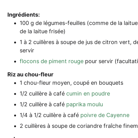
Ing­ré­di­ents:
100 g de légu­mes-feuilles (com­me de la lai­tu
de la lai­tue frisée)
1 à 2 cuil­lè­res à sou­pe de jus de citron vert,
servir
flo­cons de piment rouge
pour ser­vir (facul­ta­ti
Riz au chou-fleur
1 chou-fleur moy­en, cou­pé en bouquets
1/2 cuil­lè­re à café
cumin en poudre
1/2 cuil­lè­re à café
papri­ka moulu
1/4 à 1/2 cuil­lè­re à café
poi­v­re de Cayenne
2 cuil­lè­res à sou­pe de cori­and­re fraîche fin