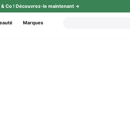
gy & Co ! Décou­vrez-le maintenant →
beauté
Mar­ques