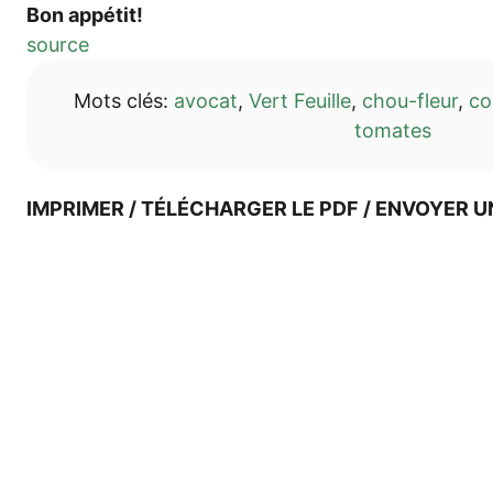
Bon appé­tit!
source
Mots clés:
avo­cat
,
Vert Feuille
,
chou-fleur
,
cor
toma­tes
IMPRI­MER / TÉLÉ­CHAR­GER LE PDF / ENVOY­ER U