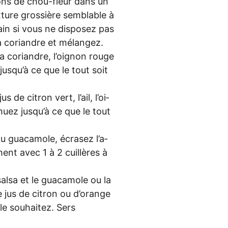
­rons de chou-fleur dans un
tu­re gros­siè­re sem­bla­ble à
main si vous ne dis­po­sez pas
la cori­and­re et mélangez.
la cori­and­re, l’oi­gnon rouge
us­qu’à ce que le tout soit
s de citron vert, l’ail, l’oi­
­ez jus­qu’à ce que le tout
u guaca­mo­le, écra­sez l’a­
nt avec 1 à 2 cuil­lè­res à
al­sa et le guaca­mo­le ou la
e jus de citron ou d’oran­ge
e sou­hai­tez. Sers