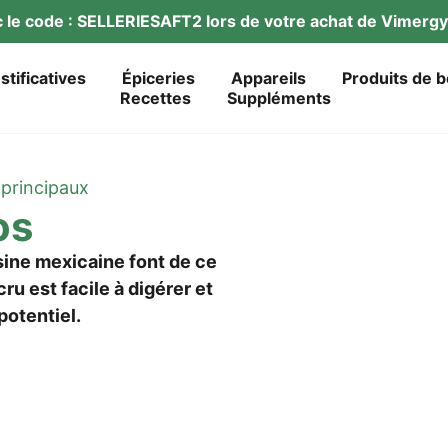
ec le code : SELLERIESAFT2 lors de vot­re achat de Vimer­
ustificatives
Épi­ce­ries
Appareils
Pro­duits de 
Recet­tes
Sup­p­lé­ments
prin­ci­paux
os
­sine mexi­cai­ne font de ce
cru est faci­le à digé­rer et
 potentiel.