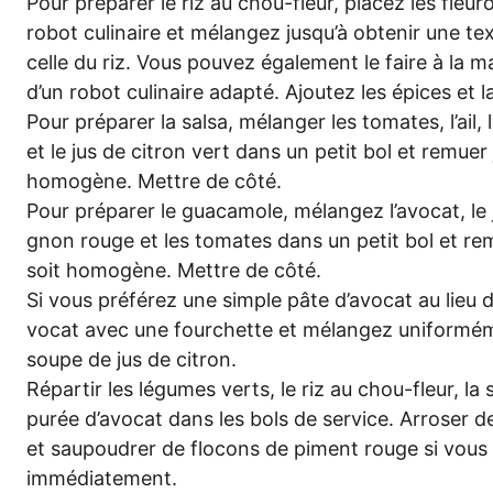
Pour prépa­rer le riz au chou-fleur, placez les fleu
robot culin­aire et mélan­gez jus­qu’à obte­nir une tex­
cel­le du riz. Vous pou­vez éga­le­ment le fai­re à la 
d’un robot culin­aire adap­té. Ajou­tez les épi­ces et 
Pour prépa­rer la sal­sa, mélan­ger les toma­tes, l’ail, 
et le jus de citron vert dans un petit bol et remuer j
homo­gè­ne. Mett­re de côté.
Pour prépa­rer le guaca­mo­le, mélan­gez l’a­vo­cat, le ju
gnon rouge et les toma­tes dans un petit bol et remu
soit homo­gè­ne. Mett­re de côté.
Si vous pré­fé­rez une simp­le pâte d’a­vo­cat au lieu d
vo­cat avec une fourchet­te et mélan­gez uni­for­mé­me
sou­pe de jus de citron.
Répar­tir les légu­mes verts, le riz au chou-fleur, la s
purée d’a­vo­cat dans les bols de ser­vice. Arro­ser d
et sau­poud­rer de flo­cons de piment rouge si vous l
immédiatement.