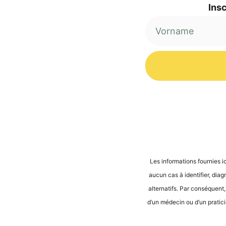
Insc
Alternative:
Les infor­ma­ti­ons four­nies i
aucun cas à iden­ti­fier, dia­
alter­na­tifs. Par con­sé­quent
d’un méde­cin ou d’un pra­ti­ci­