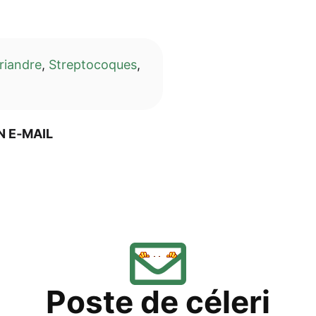
i­and­re
,
Strep­to­co­ques
,
N E‑MAIL
Pos­te de céleri