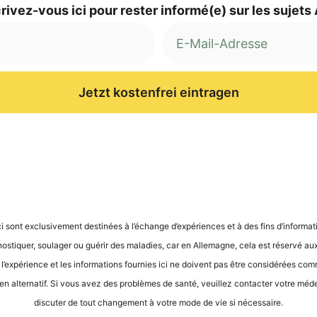
ri­vez-vous ici pour res­ter informé(e) sur les sujets
Jetzt kostenfrei eintragen
ci sont exclu­si­ve­ment desti­nées à l’é­ch­an­ge d’expé­ri­en­ces et à des fins d’in­for­ma­
gnos­ti­quer, sou­la­ger ou guérir des mala­dies, car en Alle­ma­gne, cela est réser­vé aux
, l’expérience et les infor­ma­ti­ons four­nies ici ne doi­vent pas être con­sidé­rées com
en alter­na­tif. Si vous avez des pro­blè­mes de san­té, veuil­lez cont­ac­ter vot­re méde­ci
dis­cu­ter de tout chan­ge­ment à vot­re mode de vie si nécessaire.