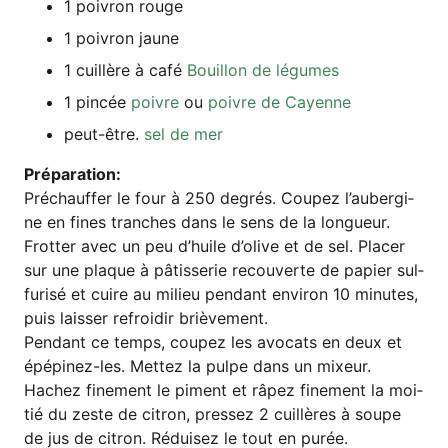
1 poi­v­ron rouge
1 poi­v­ron jaune
1 cuil­lè­re à café
Bouil­lon de légumes
1 pin­cée
poi­v­re
ou
poi­v­re de Cayenne
peut-être.
sel de mer
Pré­pa­ra­ti­on:
Pré­chauf­fer le four à 250 degrés. Cou­pez l’au­ber­gi­
ne en fines tran­ches dans le sens de la longueur.
Frot­ter avec un peu d’hui­le d’o­li­ve et de sel. Pla­cer
sur une plaque à pâtis­se­rie recou­ver­te de papier sul­
fu­ri­sé et cui­re au milieu pen­dant envi­ron 10 minu­tes,
puis lais­ser refro­idir brièvement.
Pen­dant ce temps, cou­pez les avo­cats en deux et
épé­pi­nez-les. Met­tez la pul­pe dans un mix­eur.
Hachez fine­ment le piment et râpez fine­ment la moi­
tié du zes­te de citron, pres­sez 2 cuil­lè­res à sou­pe
de jus de citron. Rédui­sez le tout en purée.