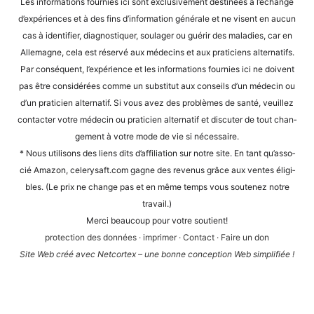
Les infor­ma­ti­ons four­nies ici sont exclu­si­ve­ment desti­nées à l’é­ch­an­ge
d’expé­ri­en­ces et à des fins d’in­for­ma­ti­on géné­ra­le et ne visent en aucun
cas à iden­ti­fier, dia­gnos­ti­quer, sou­la­ger ou guérir des mala­dies, car en
Alle­ma­gne, cela est réser­vé aux méde­cins et aux pra­ti­ci­ens alter­na­tifs.
Par con­sé­quent, l’expérience et les infor­ma­ti­ons four­nies ici ne doi­vent
pas être con­sidé­rées com­me un sub­sti­tut aux con­seils d’un méde­cin ou
d’un pra­ti­ci­en alter­na­tif. Si vous avez des pro­blè­mes de san­té, veuil­lez
cont­ac­ter vot­re méde­cin ou pra­ti­ci­en alter­na­tif et dis­cu­ter de tout chan­
ge­ment à vot­re mode de vie si nécessaire.
* Nous uti­li­sons des liens dits d’af­fi­lia­ti­on sur not­re site. En tant qu’as­so­
cié Ama­zon, cele​ry​saft​.com gagne des reve­nus grâce aux ven­tes éli­gi­
bles. (Le prix ne chan­ge pas et en même temps vous sou­te­n­ez not­re
travail.)
Mer­ci beau­coup pour vot­re soutient!
pro­tec­tion des don­nées
·
impri­mer
·
Cont­act
·
Fai­re un don
Site Web créé avec Net­cortex – une bon­ne con­cep­ti­on Web simplifiée !