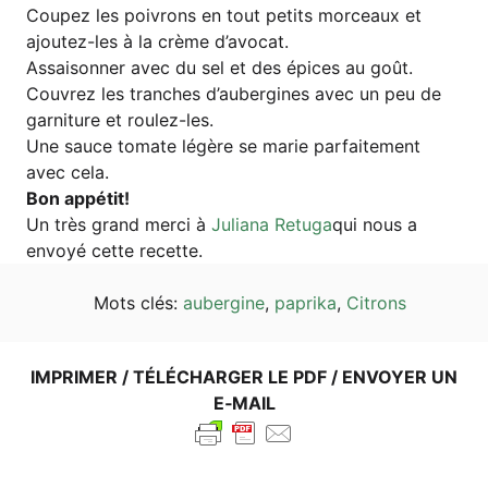
Cou­pez les poi­v­rons en tout petits morceaux et
ajou­tez-les à la crè­me d’avocat.
Assai­son­ner avec du sel et des épi­ces au goût.
Cou­vrez les tran­ches d’au­ber­gi­nes avec un peu de
gar­ni­tu­re et roulez-les.
Une sau­ce toma­te légè­re se marie par­fai­te­ment
avec cela.
Bon appé­tit!
Un très grand mer­ci à
Julia­na Retu­ga
qui nous a
envoyé cet­te recette.
Mots clés:
auber­gi­ne
,
papri­ka
,
Citrons
IMPRI­MER / TÉLÉ­CHAR­GER LE PDF / ENVOY­ER UN
E‑MAIL