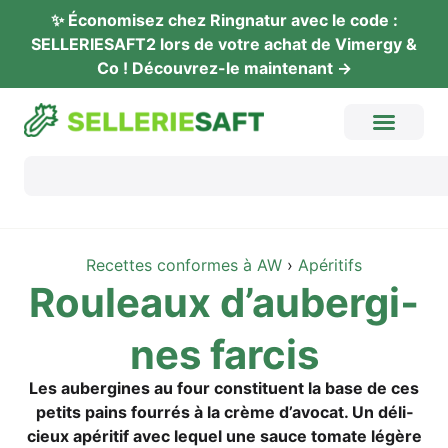
✨ Éco­no­mi­sez chez Ring­na­tur avec le code :
SELLERIESAFT2 lors de vot­re achat de Vimer­gy &
Co ! Décou­vrez-le maintenant →
Recet­tes con­for­mes à AW
›
Apé­ri­tifs
Rou­leaux d’au­ber­gi­
nes farcis
Les auber­gi­nes au four con­sti­tu­ent la base de ces
petits pains four­rés à la crè­me d’a­vo­cat. Un déli­
cieux apé­ri­tif avec lequel une sau­ce toma­te légè­re