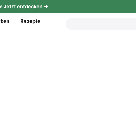
! Jetzt entdecken →
­ken
Rezep­te