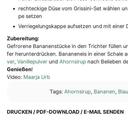
recht­ecki­ge Düse vom Gris­si­ni-Set wäh­len und
pe setzen
Ver­rie­ge­lungs­kap­pe auf­set­zen und mit eine
Zube­rei­tung:
Gefro­re­ne Bana­nen­stü­cke in den Trich­ter fül­len
fer her­un­ter­drü­cken. Bana­nen­eis in einer Scha­le 
ver
,
Vanil­le­pul­ver
und
Ahorn­si­rup
nach Belie­ben d
Genie­ßen
!
Video:
Maar­ja Urb
Tags:
Ahornsirup
,
Bananen
,
Bla
DRUCKEN / PDF-DOWNLOAD / E-MAIL SENDEN