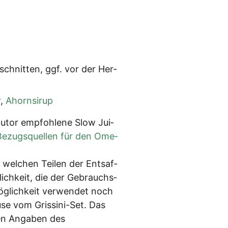
schnit­ten, ggf. vor der Her­
r
,
Ahorn­si­rup
­tor emp­foh­le­ne Slow Jui­
Bezugs­quel­len für den Ome­
 wel­chen Tei­len der Ent­saf­
­lich­keit, die der Gebrauchs­
ög­lich­keit ver­wen­det noch
se vom Gris­si­ni-Set. Das
en Anga­ben des