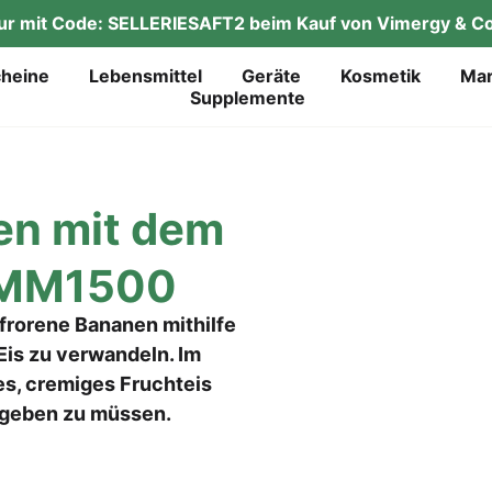
tur mit Code: SELLERIESAFT2 beim Kauf von Vimergy & Co
chei­ne
Lebens­mit­tel
Gerä­te
Kos­me­tik
Mar
Sup­ple­men­te
­len mit dem
r MM1500
frorene Bananen mithilfe
Eis zu verwandeln. Im
es, cremiges Fruchteis
zugeben zu müssen.