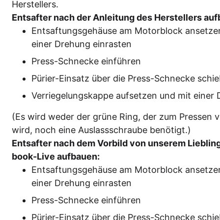
Herstellers.
Ent­saf­ter nach der Anlei­tung des Her­stel­lers a
Ent­saf­tungs­ge­häu­se am Motor­block anset­zen
einer Dre­hung einrasten
Press-Schne­cke einführen
Pürier-Ein­satz über die Press-Schne­cke schi
Ver­rie­ge­lungs­kap­pe auf­set­zen und mit eine
(Es wird weder der grü­ne Ring, der zum Pres­sen vom
wird, noch eine Aus­lass­schrau­be benötigt.)
Ent­saf­ter nach dem Vor­bild von unse­rem Lieb­lin
book-Live aufbauen:
Ent­saf­tungs­ge­häu­se am Motor­block anset­zen
einer Dre­hung einrasten
Press-Schne­cke einführen
Pürier-Ein­satz über die Press-Schne­cke schi