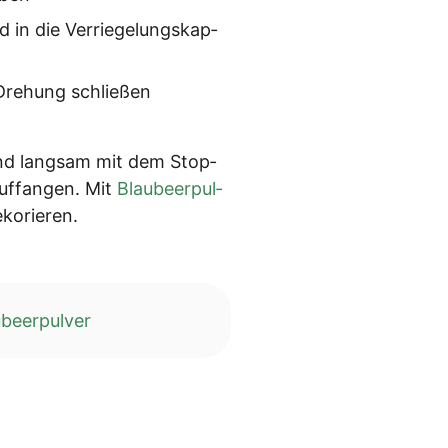
 in die Ver­rie­ge­lungs­kap­
r Dre­hung schließen
 und lang­sam mit dem Stop­
auf­fan­gen. Mit
Blau­beer­pul­
ekorieren.
ubeerpulver