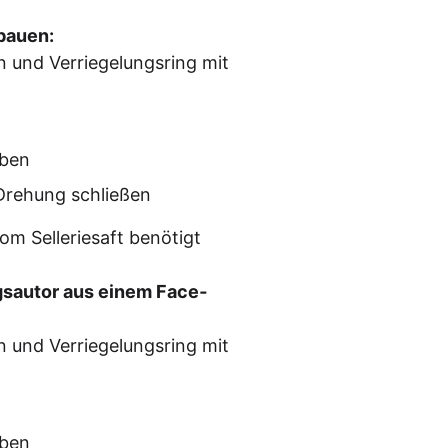
ufbauen:
 und Ver­rie­ge­lungs­ring mit
eben
r Dre­hung schließen
 Sel­le­rie­saft benö­tigt
gs­au­tor aus einem Face­
 und Ver­rie­ge­lungs­ring mit
eben