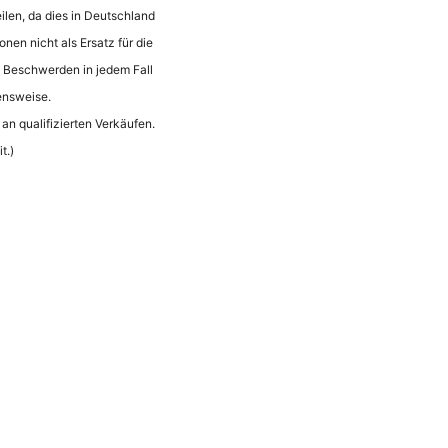
ilen, da dies in Deutschland
onen nicht als Ersatz für die
n Beschwerden in jedem Fall
ensweise.
an qualifizierten Verkäufen.
t.)
Nederlands
Español
Français
Italiano