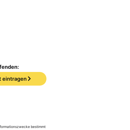
ufenden:
t eintragen
 Informationszwecke bestimmt