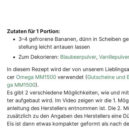
Zuta­ten für 1 Portion:
3–4 gefro­re­ne Bana­nen, dünn in Schei­ben ge
stel­lung leicht antau­en lassen
Zum Deko­rie­ren:
Blau­beer­pul­ver
,
Vanil­le­pul­ve
In die­sem Rezept wird der von unse­rem Lieb­lings­au
cer
Ome­ga MM1500
ver­wen­det (
Gut­schei­ne und 
ga MM1500
).
Es gibt 2 ver­schie­de­ne Mög­lich­kei­ten, wie und mit
ter auf­ge­baut wird. Im Video zei­gen wir die 1. Mög
an­lei­tung des Her­stel­lers ent­nom­men ist. Die 2. M
zusätz­lich zu den Anga­ben des Her­stel­lers eine Dü
Eis ist dann etwas kom­pak­ter geformt als nach d