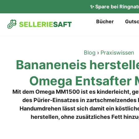
✨ Spare bei Ringna
Bücher
Gut­s
Blog
›
Praxiswissen
Bana­nen­eis her­stel
Ome­ga Ent­saf­te
Mit dem Omega MM1500 ist es kinderleicht, ge
des Pürier-Einsatzes in zartschmelzendes 
Handumdrehen lässt sich damit ein köstlich
herstellen, ohne zusätzliches Fett hin