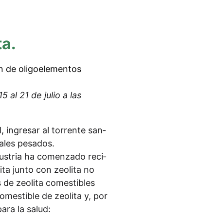
ta.
 de olig­o­ele­ment­os
 al 21 de julio a las
l, ingre­sar al tor­ren­te san­
ta­les pesados.
dus­tria ha comenz­ado reci­
­ta jun­to con zeo­li­ta no
 de zeo­li­ta comes­ti­bles
mes­ti­ble de zeo­li­ta y, por
para la salud: