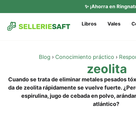
✨ ¡Ahor­ra en Ring­na­
Libros
Vales
C
Blog
›
Cono­ci­mi­en­to prác­ti­co
›
Respon
zeo­li­ta
Cuan­do se tra­ta de eli­mi­nar meta­les pes­ados tó
da de zeo­li­ta rápi­da­men­te se vuel­ve fuer­te. ¿Pe
espi­ru­li­na, jugo de ceba­da en pol­vo, aránd­a­
atlántico?