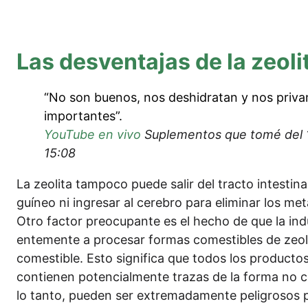
Las des­ven­ta­jas de la zeoli
“No son bue­nos, nos des­hi­d­rat­an y nos pri­van
importantes”.
You­Tube en vivo
Suple­ment­os que tomé del 15
15:08
La zeo­li­ta tam­po­co pue­de salir del trac­to intesti­na
guí­neo ni ingre­sar al cere­b­ro para eli­mi­nar los me
Otro fac­tor preo­cu­p­an­te es el hecho de que la in
en­te­men­te a pro­ce­sar formas comes­ti­bles de zeo­li
comes­ti­ble. Esto signi­fi­ca que todos los pro­duc­tos
con­tie­nen poten­cial­men­te trazas de la for­ma no co
lo tan­to, pue­den ser extre­ma­damen­te peligro­sos 