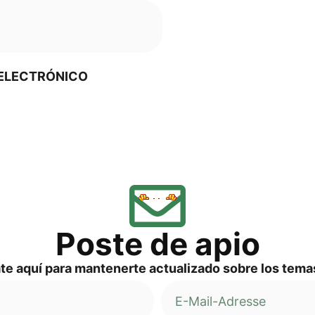
O ELECTRÓNICO
Pos­te de apio
a­te aquí para man­ten­er­te actua­liz­ado sob­re los te