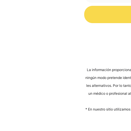
Alternative:
La infor­mación pro­por­cio­na
nin­gún modo pre­ten­de iden­ti­
les alter­na­tivos. Por lo tan­
un méd­ico o pro­fe­sio­nal a
* En nues­tro sitio uti­liz­a­m