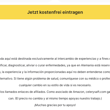
Jetzt kostenfrei eintragen
­da aquí está desti­na­da exclu­si­v­a­men­te al inter­cam­bio de expe­ri­en­ci­as y a fine
fi­car, dia­gno­sti­car, ali­vi­ar o curar enfer­me­da­des, ya que en Ale­ma­nia está reser­
to, la expe­ri­en­cia y la infor­mación pro­por­cio­na­das aquí no deben enten­der­se como
lter­na­tivo. Si tiene algún pro­ble­ma de salud, comuní­que­se con su méd­ico o pro­fe­sio
cual­quier cam­bio en su esti­lo de vida si es necesario.
os los llama­dos enlaces de afi­lia­dos. Como aso­cia­do de Ama­zon, cele​ry​saft​.com g
can. (El pre­cio no cam­bia y al mis­mo tiem­po apoyas nues­tro trabajo.)
¡Much­as gra­ci­as por tu apoyo!