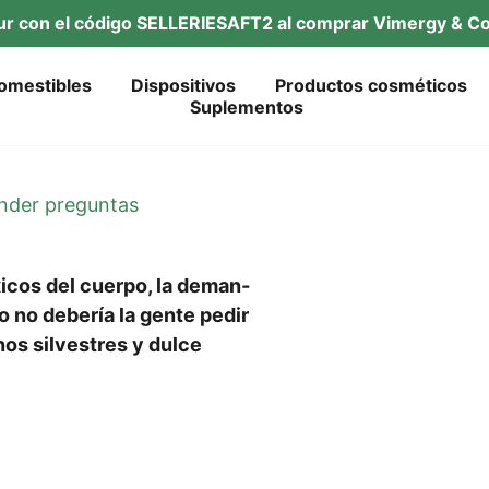
tur con el códi­go SELLERIESAFT2 al com­prar Vimer­gy & Co
omes­ti­bles
Dis­po­si­tivos
Pro­duc­tos cosméticos
Suple­ment­os
­der preguntas
xi­cos del cuer­po, la deman­
ro no debe­ría la gen­te pedir
nos sil­ves­tres y dul­ce