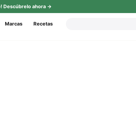
! Descú­b­re­lo ahora →
Mar­cas
Rece­tas