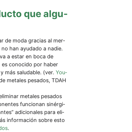
­duc­to que algu­
tar de moda gra­ci­as al mer­
 no han ayu­da­do a nadie.
el­va a estar en boca de
, es cono­ci­do por haber
 y más salu­da­ble. (ver.
You­
e de meta­les pes­ados, TDAH
li­mi­nar meta­les pes­ados
nen­tes fun­cio­n­an sinérgi­
­tes” adi­cio­na­les para eli­
más infor­mación sob­re esto
ados
.