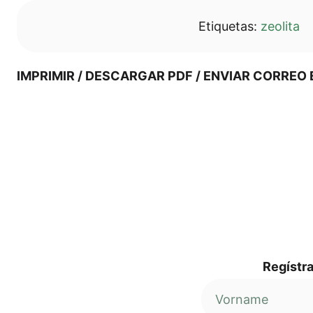
Eti­que­tas:
zeo­li­ta
IMPRI­MIR / DES­CAR­GAR PDF / ENVI­AR COR­RE
Regí­s­tr