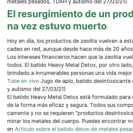
meta­les pes­ados, TDAH y autis­mo del 27/03/21).
El resur­gi­mi­en­to de un pro
na vez estu­vo muerto
Hoy en día, los pro­duc­tos de zeo­li­ta vuel­ven a es
ca­deo en red, aun­que des­de hace más de 20 años
Los inte­re­ses finan­cie­ros hacen que la zeo­li­ta vu
todos. El bati­do Hea­vy Metal Detox, por otro lado
brind­ado a innu­me­ra­bles per­so­nas una vida mejor
Tube en vivo
Jugo de apio, bati­do desin­to­xi­can­t
y autis­mo del 27/03/21)
El bati­do Hea­vy Metal Detox está for­mu­la­do para e
de la for­ma más efi­caz y segu­ra. Todos sus com­po­
ca­men­te y no se requie­ren “pro­duc­tos desin­to­xi­can
mi­nar los meta­les del cuer­po. Pue­des encon­trar 
en
Artí­cu­lo sob­re el bati­do detox de meta­les pes­