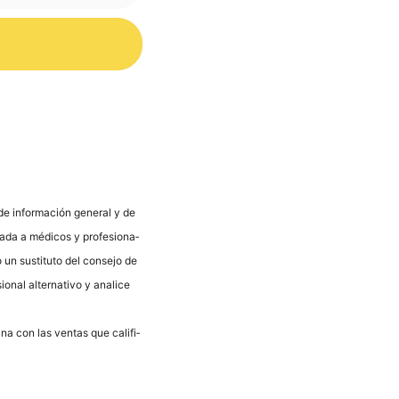
s de infor­mación gene­ral y de
va­da a méd­icos y pro­fe­sio­na­
 un susti­tu­to del con­se­jo de
­nal alter­na­tivo y ana­li­ce
ana con las ven­tas que cali­fi­