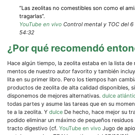
“Las zeo­li­tas no comes­ti­bles son como el ami­
tragarlas”.
You­Tube en vivo
Con­trol men­tal y TOC del 6
54:32
¿Por qué reco­men­dó enton­
Hace algún tiem­po, la zeo­li­ta estaba en la lis­ta de
ment­os de nues­tro autor favo­ri­to y tam­bién inclu
li­ta en su pri­mer libro. Pero los tiem­pos han cam­
pro­duc­tos de zeo­li­ta de alta cali­dad dis­po­nibles
dis­po­ne­mos de mejo­res alter­na­tiv­as.
dul­ce atlán­ti
todas par­tes y asu­me las tare­as que en su momen­to
te a la zeo­li­ta. Y
dul­ce
De hecho, hace mejor su tra­ba
podi­do eli­mi­nar un máxi­mo de peque­ños resi­du­os
trac­to diges­tivo (cf.
You­Tube en vivo
Jugo de apio, 