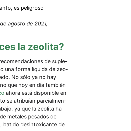
an­to, es peligro­so
 de agos­to de 2021,
ces la zeolita?
 reco­men­d­acio­nes de suple­
yó una for­ma líqui­da de zeo­
bia­do. No sólo ya no hay
, sino que hoy en día tam­bién
­co
aho­ra está dis­po­nible en
 se atri­buí­an par­cial­men­
­jo, ya que la zeo­li­ta ha
 de meta­les pes­ados del
bati­do desin­to­xi­can­te de