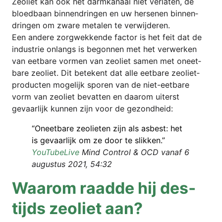
Zeo­liet kan ook het darm­ka­naal niet ver­la­ten, de
bloed­ba­an bin­nen­drin­gen en uw her­senen bin­nen­
drin­gen om zwa­re meta­len te verwijderen.
Een ande­re zorg­wek­ken­de fac­tor is het feit dat de
indus­trie onlangs is begon­nen met het ver­wer­ken
van eet­ba­re vor­men van zeo­liet samen met onee­t­
ba­re zeo­liet. Dit bete­kent dat alle eet­ba­re zeo­liet­
pro­duc­ten moge­l­ijk spo­ren van de niet-eet­ba­re
vorm van zeo­liet bevat­ten en daa­rom uiterst
gevaar­li­jk kun­nen zijn voor de gezondheid:
“Onee­t­ba­re zeo­lie­ten zijn als asbest: het
is gevaar­li­jk om ze door te slikken.”
You­Tube­Li­ve
Mind Con­trol & OCD van­af 6
augus­tus 2021, 54:32
Waa­rom raad­de hij des­
tijds zeo­liet aan?