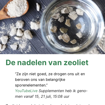
De nadel­en van zeoliet
“Ze zijn niet goed, ze dro­gen ons uit en
bero­ven ons van belan­gri­jke
sporenelementen.”
You­Tube­Li­ve
Sup­ple­men­ten heb ik geno­
men van­af 15, 21 juli, 15:08 uur