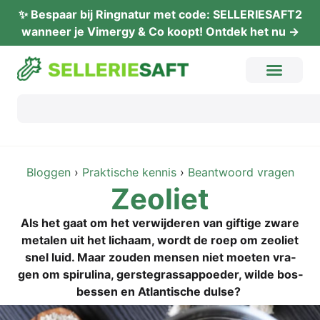
✨ Bes­paar bij Ring­na­tur met code: SELLERIESAFT2
wan­neer je Vimer­gy & Co koopt! Ont­dek het nu →
Blog­gen
›
Prak­ti­sche ken­nis
›
Beant­wo­ord vragen
Zeo­liet
Als het gaat om het ver­wij­de­ren van gif­ti­ge zwa­re
meta­len uit het lichaam, wordt de roep om zeo­liet
snel luid. Maar zou­den men­sen niet moe­ten vra­
gen om spi­ru­li­na, ger­steg­rass­ap­p­oeder, wil­de bos­
bes­sen en Atlan­ti­sche dulse?