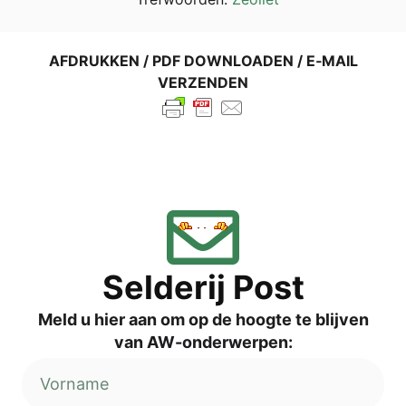
AFDRUK­KEN / PDF DOWN­LOA­DEN / E‑MAIL
VERZENDEN
Sel­de­rij Post
Meld u hier aan om op de hoog­te te blij­ven
van AW-onderwerpen: