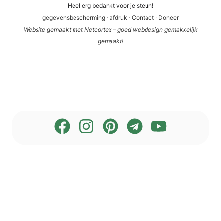
Heel erg bedankt voor je steun!
gege­vens­be­scher­ming
·
afdruk
·
Cont­act
·
Doneer
Web­site gema­akt met Net­cortex – goed web­de­sign gemak­ke­li­jk
gemaakt!