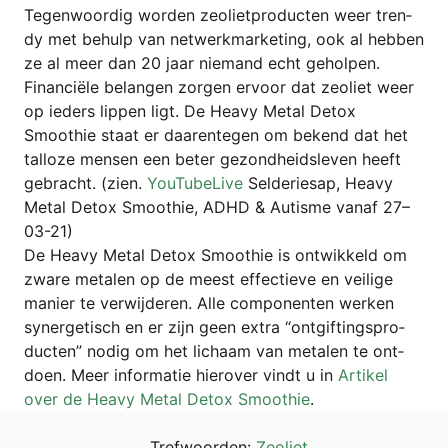
Tegenwo­or­dig wor­den zeo­liet­pro­duc­ten weer tren­
dy met behulp van net­werk­mar­ke­ting, ook al heb­ben
ze al meer dan 20 jaar nie­mand echt gehol­pen.
Finan­cië­le belan­gen zor­gen ervo­or dat zeo­liet weer
op ieders lip­pen ligt. De Hea­vy Metal Detox
Smoothie staat er daa­ren­te­gen om bekend dat het
tal­lo­ze men­sen een beter gezond­heids­le­ven heeft
gebracht. (zien.
You­Tube­Li­ve
Sel­de­rie­sap, Hea­vy
Metal Detox Smoothie, ADHD & Autis­me van­af 27–
03-21)
De Hea­vy Metal Detox Smoothie is ont­wik­keld om
zwa­re meta­len op de meest effec­tie­ve en vei­li­ge
manier te ver­wij­de­ren. Alle com­po­nen­ten wer­ken
syn­er­ge­tisch en er zijn geen extra “ont­gif­tingspro­
duc­ten” nodig om het lichaam van meta­len te ont­
doen. Meer infor­ma­tie hiero­ver vindt u in
Arti­kel
over de Hea­vy Metal Detox Smoothie
.
Tref­wo­or­den:
Zeo­liet