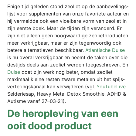
Eni­ge tijd gele­den stond zeo­liet op de aan­be­ve­lings­
lijst voor sup­ple­men­ten van onze favorie­te auteur en
hij ver­mel­dde ook een vlo­ei­ba­re vorm van zeo­liet in
zijn eers­te boek. Maar de tij­den zijn ver­an­derd. Er
zijn niet alleen geen hoog­waar­di­ge zeo­liet­pro­duc­ten
meer ver­kri­jg­baar, maar er zijn tegenwo­or­dig ook
bete­re alter­na­tie­ven beschik­baar.
Atlan­ti­sche Dul­se
is nu ove­ral ver­kri­jg­baar en neemt de taken over die
des­tijds deels aan zeo­liet wer­den toe­ge­schre­ven. En
Dul­se
doet zijn werk nog beter, omdat zeo­liet
maxim­aal klei­ne res­ten zwa­re meta­len uit het spijs­
ver­te­rings­ka­naal kan ver­wij­de­ren (vgl.
You­Tube­Li­ve
Sel­de­rie­sap, Hea­vy Metal Detox Smoothie, ADHD &
Autis­me van­af 27–03-21).
De hero­p­le­ving van een
ooit dood product