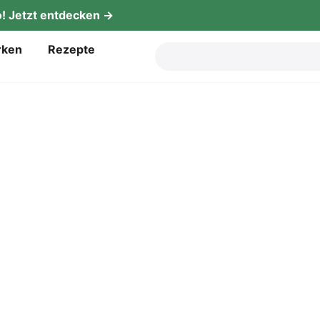
! Jetzt entdecken →
­ken
Rezep­te