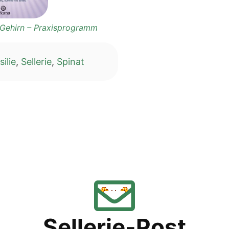
n Gehirn – Praxisprogramm
silie
,
Sellerie
,
Spinat
Sellerie-Post