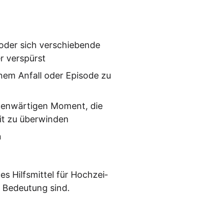
oder sich ver­schie­ben­de
r verspürst
chem Anfall oder Epi­so­de zu
en­wär­ti­gen Moment, die
heit zu überwinden
n
 Hilfs­mit­tel für Hoch­zei­
r Bedeu­tung sind.