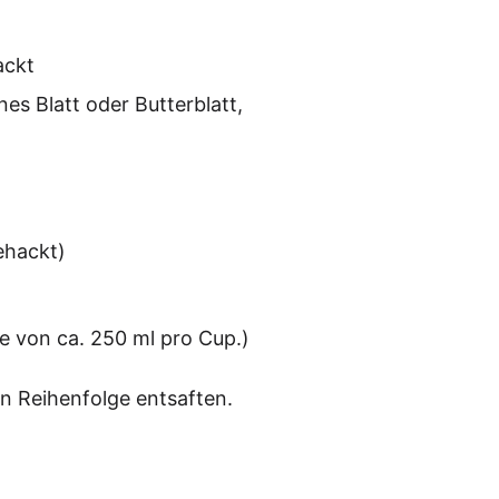
ackt
nes Blatt oder But­ter­blatt,
gehackt)
ge von ca. 250 ml pro Cup.)
 Rei­hen­fol­ge ent­saf­ten.