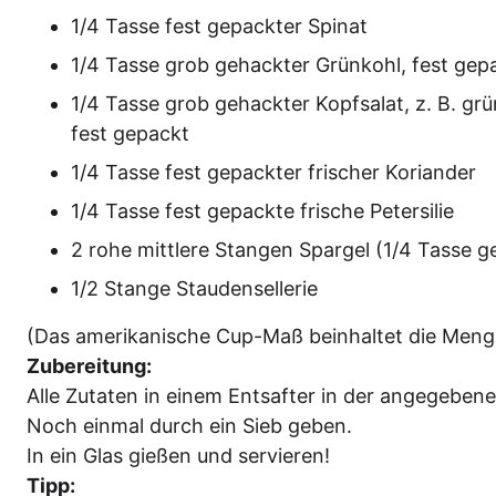
1/4 Tas­se fest gepack­ter Spinat
1/4 Tas­se grob gehack­ter Grün­kohl, fest gep
1/4 Tas­se grob gehack­ter Kopf­sa­lat, z. B. grü­
fest gepackt
1/4 Tas­se fest gepack­ter fri­scher Koriander
1/4 Tas­se fest gepack­te fri­sche Petersilie
2 rohe mitt­le­re Stan­gen Spar­gel (1/4 Tas­se 
1/2 Stan­ge Staudensellerie
(Das ame­ri­ka­ni­sche Cup-Maß beinhal­tet die Men­
Zube­rei­tung:
Alle Zuta­ten in einem Ent­saf­ter in der ange­ge­be­nen
Noch ein­mal durch ein Sieb geben.
In ein Glas gie­ßen und servieren!
Tipp: