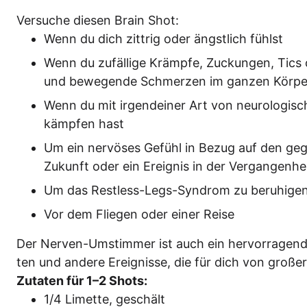
Ver­su­che die­sen Brain Shot:
Wenn du dich zitt­rig oder ängst­lich fühlst
Wenn du zufäl­li­ge Krämp­fe, Zuckun­gen, Tics 
und bewe­gen­de Schmer­zen im gan­zen Kör­pe
Wenn du mit irgend­ei­ner Art von neu­ro­lo­gi­s
kämp­fen hast
Um ein ner­vö­ses Gefühl in Bezug auf den geg
Zukunft oder ein Ereig­nis in der Ver­gan­gen­
Um das Rest­less-Legs-Syn­drom zu beruhige
Vor dem Flie­gen oder einer Reise
Der Ner­ven-Umstim­mer ist auch ein her­vor­ra­gen­des
ten und ande­re Ereig­nis­se, die für dich von gro­ße
Zuta­ten für 1–2 Shots:
1/4 Limet­te, geschält