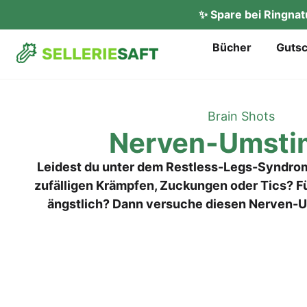
✨ Spare bei Ringna
Bücher
Gut­s
Brain Shots
Ner­ven-Umsti
Leidest du unter dem Restless-Legs-Syndrom
zufälligen Krämpfen, Zuckungen oder Tics? Füh
ängstlich? Dann versuche diesen Nerven-U