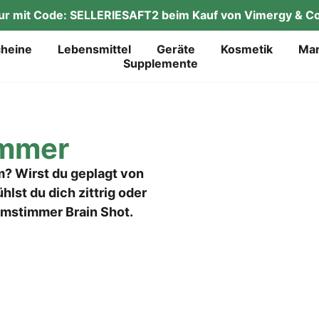
tur mit Code: SELLERIESAFT2 beim Kauf von Vimergy & Co
chei­ne
Lebens­mit­tel
Gerä­te
Kos­me­tik
Mar
Sup­ple­men­te
m­mer
? Wirst du geplagt von
lst du dich zittrig oder
mstimmer Brain Shot.