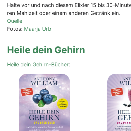
Hal­te vor und nach die­sem Eli­xier 15 bis 30-Minu
ren Mahl­zeit oder einem ande­ren Getränk ein.
Quel­le
Fotos:
Maar­ja Urb
Hei­le dein Gehirn
Hei­le dein Gehirn-Bücher
: