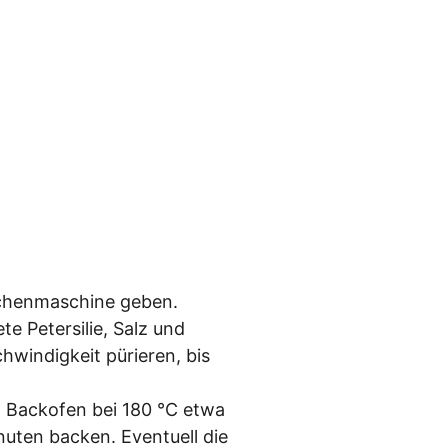
chen­ma­schi­ne geben.
e Peter­si­lie, Salz und
hwin­dig­keit pürie­ren, bis
en Back­ofen bei 180 °C etwa
­ten backen. Even­tu­ell die