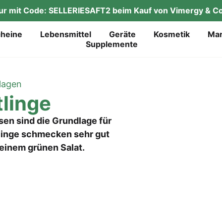
tur mit Code: SELLERIESAFT2 beim Kauf von Vimergy & Co
chei­ne
Lebens­mit­tel
Gerä­te
Kos­me­tik
Mar
Sup­ple­men­te
lagen
tlinge
sen sind die Grundlage für
tlinge schmecken sehr gut
 einem grünen Salat.