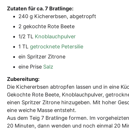
Zuta­ten
für ca. 7 Bratlinge:
240 g Kicher­erb­sen, abgetropft
2 gekoch­te Rote Beete
1/2 TL
Knob­lauch­pul­ver
1 TL
getrock­ne­te Petersilie
ein Sprit­zer Zitrone
eine Pri­se
Salz
Zube­rei­tung:
Die Kicher­erb­sen abtrop­fen las­sen und in eine Kü
Gekoch­te Rote Bee­te, Knob­lauch­pul­ver, getrock­ne­t
einen Sprit­zer Zitro­ne hin­zu­ge­ben. Mit hoher Gesc
eine wei­che Mas­se entsteht.
Aus dem Teig 7 Brat­lin­ge for­men. Im vor­ge­heiz­t
20 Minu­ten, dann wen­den und noch ein­mal 20 Minu