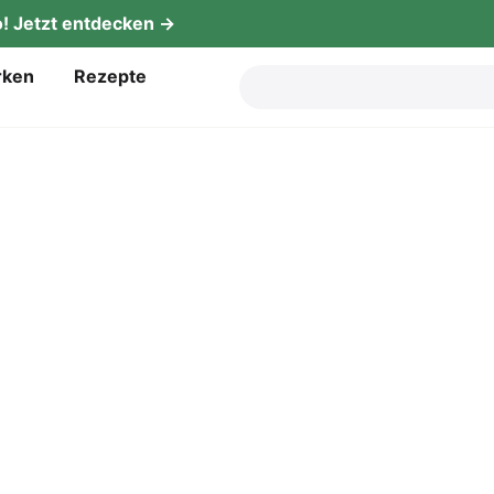
! Jetzt entdecken →
­ken
Rezep­te