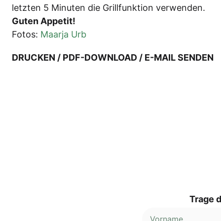
letz­ten 5 Minu­ten die Grill­funk­ti­on verwenden.
Guten Appe­tit!
Fotos:
Maar­ja Urb
DRUCKEN / PDF-DOWNLOAD / E-MAIL SENDEN
Trage d