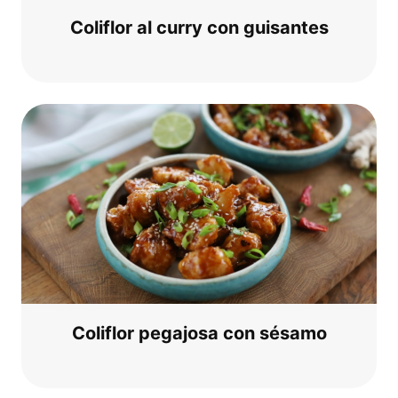
Coli­flor al cur­ry con guisantes
Coli­flor pega­jo­sa con sésamo