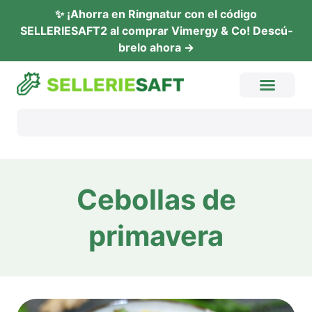
✨ ¡Ahor­ra en Ring­na­tur con el códi­go
SELLERIESAFT2 al com­prar Vimer­gy & Co! Descú­
b­re­lo ahora →
Cebol­las de
primavera