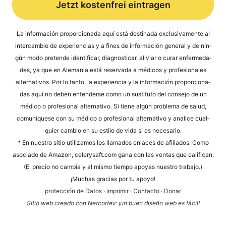
Jetzt kostenfrei eintragen
Alternative:
La infor­mación pro­por­cio­na­da aquí está desti­na­da exclu­si­v­a­men­te al
inter­cam­bio de expe­ri­en­ci­as y a fines de infor­mación gene­ral y de nin­
gún modo pre­ten­de iden­ti­fi­car, dia­gno­sti­car, ali­vi­ar o curar enfer­me­da­
des, ya que en Ale­ma­nia está reser­va­da a méd­icos y pro­fe­sio­na­les
alter­na­tivos. Por lo tan­to, la expe­ri­en­cia y la infor­mación pro­por­cio­na­
das aquí no deben enten­der­se como un susti­tu­to del con­se­jo de un
méd­ico o pro­fe­sio­nal alter­na­tivo. Si tiene algún pro­ble­ma de salud,
comuní­que­se con su méd­ico o pro­fe­sio­nal alter­na­tivo y ana­li­ce cual­
quier cam­bio en su esti­lo de vida si es necesario.
* En nues­tro sitio uti­liz­a­mos los llama­dos enlaces de afi­lia­dos. Como
aso­cia­do de Ama­zon, cele​ry​saft​.com gana con las ven­tas que cali­fi­can.
(El pre­cio no cam­bia y al mis­mo tiem­po apoyas nues­tro trabajo.)
¡Much­as gra­ci­as por tu apoyo!
pro­tección de Datos
·
impri­mir
·
Cont­ac­to
·
Donar
Sitio web cre­a­do con Net­cortex: ¡un buen dise­ño web es fácil!