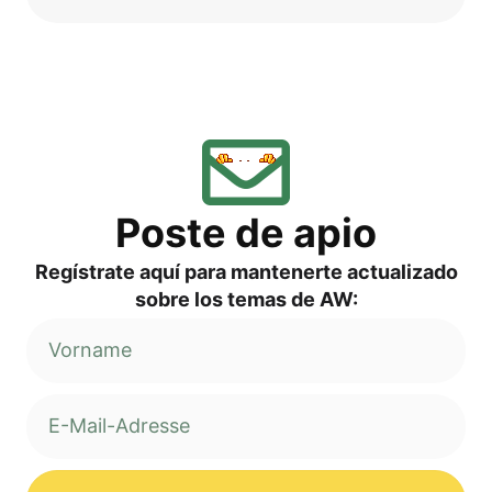
Pos­te de apio
Regí­s­tra­te aquí para man­ten­er­te actua­liz­ado
sob­re los temas de AW: