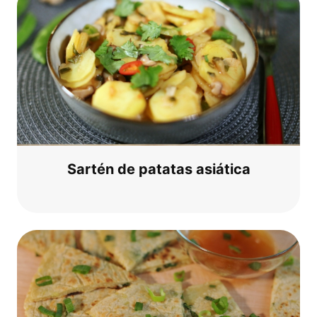
Sar­tén de pata­tas asiática