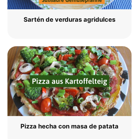
Sar­tén de ver­du­ras agridulces
Piz­za hecha con masa de patata