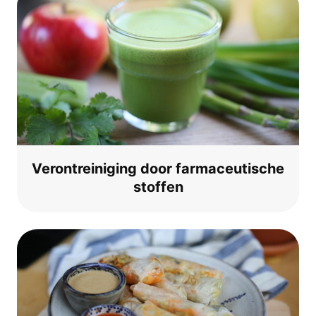
Veront­rei­ni­ging door farm­aceu­ti­sche
stoffen