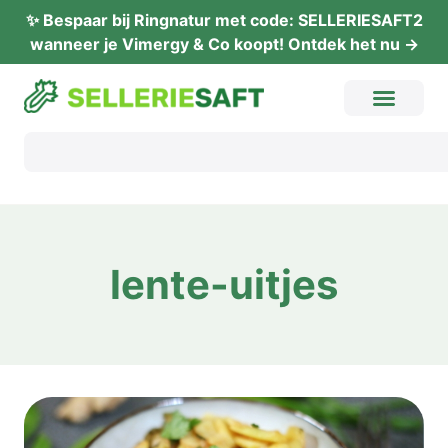
✨ Bes­paar bij Ring­na­tur met code: SELLERIESAFT2
wan­neer je Vimer­gy & Co koopt! Ont­dek het nu →
len­te-uit­jes