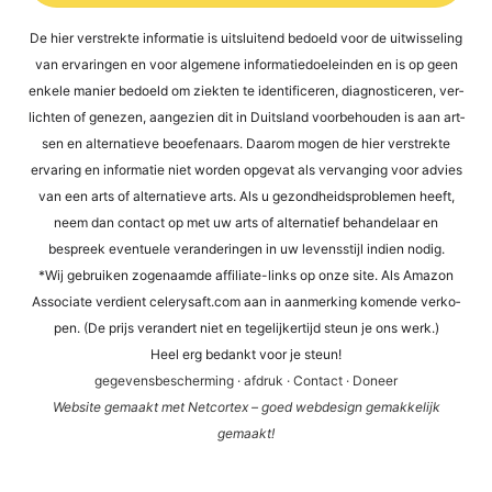
Alternative:
De hier ver­st­rek­te infor­ma­tie is uit­s­lui­tend bed­oeld voor de uit­wis­se­ling
van erva­rin­gen en voor alge­mene infor­ma­tied­oel­ein­den en is op geen
enke­le manier bed­oeld om ziek­ten te iden­ti­fi­ce­ren, dia­gno­sti­ce­ren, ver­
lich­ten of gene­zen, aan­ge­zi­en dit in Duit­s­land voor­be­hou­den is aan art­
sen en alter­na­tie­ve beoefen­aars. Daa­rom mogen de hier ver­st­rek­te
erva­ring en infor­ma­tie niet wor­den opge­vat als ver­van­ging voor advies
van een arts of alter­na­tie­ve arts. Als u gezond­heids­pro­ble­men heeft,
neem dan cont­act op met uw arts of alter­na­tief behan­del­a­ar en
bespreek even­tue­le ver­an­de­rin­gen in uw levens­sti­jl indi­en nodig.
*Wij gebrui­ken zogen­aam­de affi­lia­te-links op onze site. Als Ama­zon
Asso­cia­te ver­dient cele​ry​saft​.com aan in aan­mer­king komen­de ver­ko­
pen. (De prijs ver­an­dert niet en tege­li­jker­tijd steun je ons werk.)
Heel erg bedankt voor je steun!
gege­vens­be­scher­ming
·
afdruk
·
Cont­act
·
Doneer
Web­site gema­akt met Net­cortex – goed web­de­sign gemak­ke­li­jk
gemaakt!