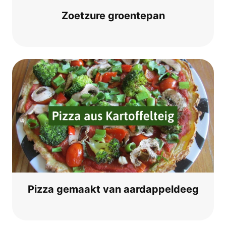
Zoet­zu­re groentepan
Piz­za gema­akt van aardappeldeeg