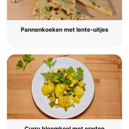
Pan­nen­koe­ken met lente-uitjes
Cur­ry bloem­kool met erwten