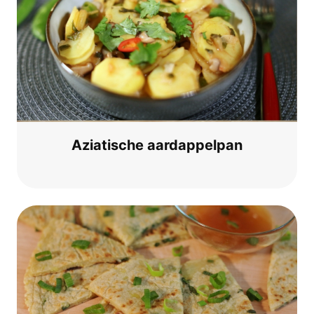
Azia­ti­sche aardappelpan