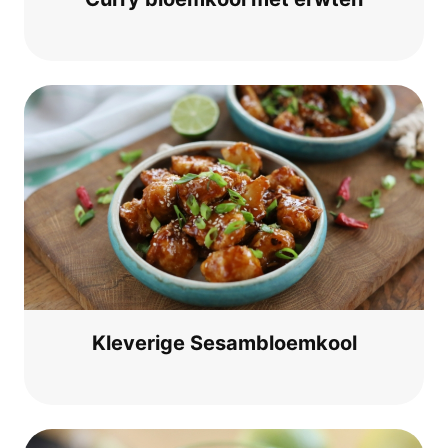
Kle­ve­ri­ge Sesambloemkool