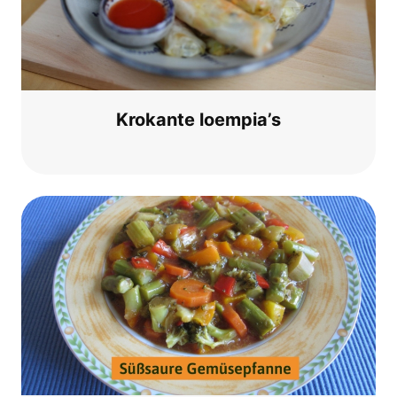
Kro­kan­te loempia’s