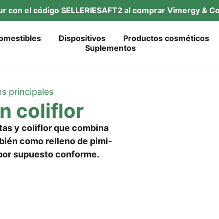
tur con el códi­go SELLERIESAFT2 al com­prar Vimer­gy & Co
omes­ti­bles
Dis­po­si­tivos
Pro­duc­tos cosméticos
Suple­ment­os
os principales
n coliflor
tas y coli­flor que com­bi­na
­bién como rel­le­no de pimi­
 y por supues­to conforme.