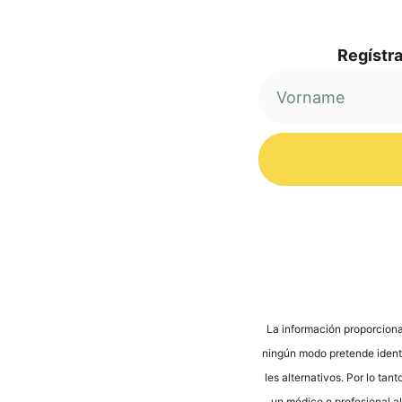
Regí­s­tr
Alternative:
La infor­mación pro­por­cio­na
nin­gún modo pre­ten­de iden­ti­
les alter­na­tivos. Por lo tan­
un méd­ico o pro­fe­sio­nal a