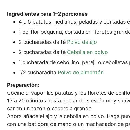
Ingre­di­en­tes para 1–2 porciones
4 a 5 pata­tas media­nas, pela­das y cor­ta­das 
1 coli­flor peque­ña, cor­ta­da en flo­re­tes grand
2 cucha­ra­das de té
Pol­vo de ajo
2 cucha­ra­das de té
Cebol­la en polvo
1 cucha­ra­da de cebol­li­no, pere­jil o cebol­le­ta
1/2 cucha­ra­di­ta
Pol­vo de pimentón
Pre­pa­ra­ción:
Coci­ne al vapor las pata­tas y los flo­re­tes de coli­
15 a 20 minu­tos has­ta que ambos estén muy sua­ves
car en un tazón o cace­ro­la grande.
Aho­ra aña­de el ajo y la cebol­la en pol­vo. Haga pu
con una bati­do­ra de mano o un machaca­dor de pap