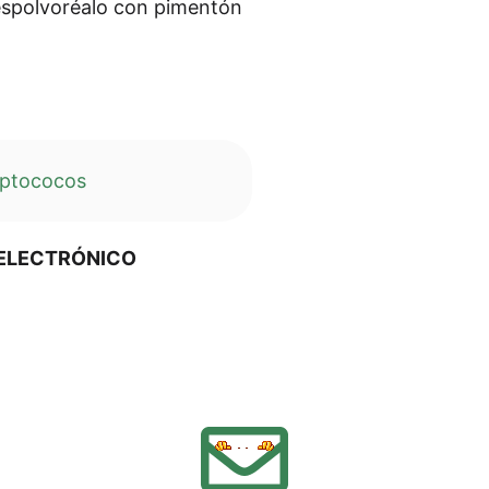
espol­vo­r­éa­lo con pimen­tón
p­to­co­cos
O ELECTRÓNICO