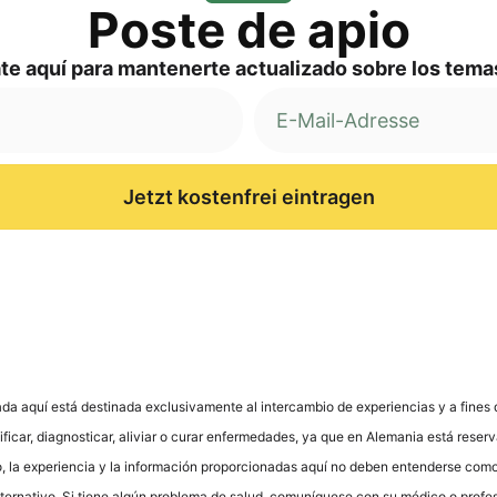
Pos­te de apio
a­te aquí para man­ten­er­te actua­liz­ado sob­re los te
Jetzt kostenfrei eintragen
­da aquí está desti­na­da exclu­si­v­a­men­te al inter­cam­bio de expe­ri­en­ci­as y a fine
fi­car, dia­gno­sti­car, ali­vi­ar o curar enfer­me­da­des, ya que en Ale­ma­nia está reser­
to, la expe­ri­en­cia y la infor­mación pro­por­cio­na­das aquí no deben enten­der­se como
lter­na­tivo. Si tiene algún pro­ble­ma de salud, comuní­que­se con su méd­ico o pro­fe­sio