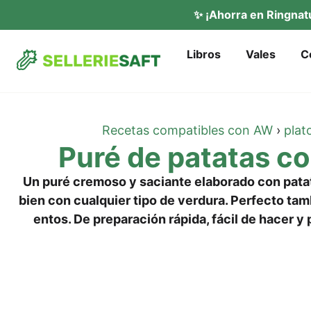
✨ ¡Ahor­ra en Ring­na­
Libros
Vales
C
Rece­tas com­pa­ti­bles con AW
›
pla­t
Puré de pata­tas co
Un puré cre­mo­so y saci­an­te ela­bora­do con pata­
bien con cual­quier tipo de ver­du­ra. Per­fec­to tam
ent­os. De pre­pa­ra­ción rápi­da, fácil de hacer