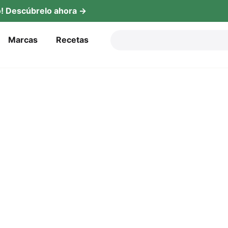
! Descú­b­re­lo ahora →
Mar­cas
Rece­tas