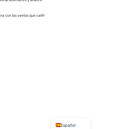
ana con las ven­tas que cali­fi­
Neder­lands
Fran­çais
Ita­lia­no
Eng­lish
Deutsch
Espa­ñol