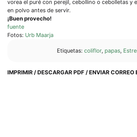
vorea el puré con pere­jil, cebol­li­no o cebol­le­tas y 
en pol­vo antes de servir.
¡Buen pro­v­echo!
fuen­te
Fotos:
Urb Maar­ja
Eti­que­tas:
coli­flor
,
papas
,
Estre
IMPRI­MIR / DES­CAR­GAR PDF / ENVI­AR COR­RE