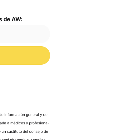
mas de AW:
s de infor­mación gene­ral y de
va­da a méd­icos y pro­fe­sio­na­
 un susti­tu­to del con­se­jo de
­nal alter­na­tivo y ana­li­ce