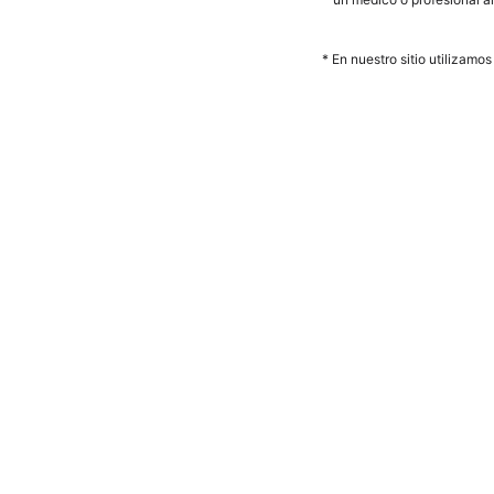
* En nues­tro sitio uti­liz­a­m