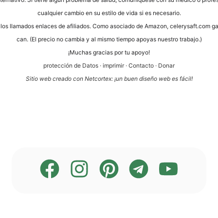
cual­quier cam­bio en su esti­lo de vida si es necesario.
os los llama­dos enlaces de afi­lia­dos. Como aso­cia­do de Ama­zon, cele​ry​saft​.com g
can. (El pre­cio no cam­bia y al mis­mo tiem­po apoyas nues­tro trabajo.)
¡Much­as gra­ci­as por tu apoyo!
pro­tección de Datos
·
impri­mir
·
Cont­ac­to
·
Donar
Sitio web cre­a­do con Net­cortex: ¡un buen dise­ño web es fácil!