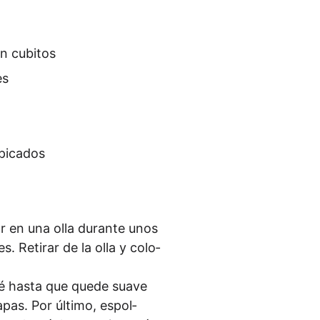
en cubitos
es
s picados
flor en una olla duran­te unos
. Retirar de la olla y colo­
ré has­ta que que­de sua­ve
as. Por últi­mo, espol­