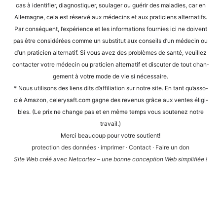
cas à iden­ti­fier, dia­gnos­ti­quer, sou­la­ger ou guérir des mala­dies, car en
Alle­ma­gne, cela est réser­vé aux méde­cins et aux pra­ti­ci­ens alter­na­tifs.
Par con­sé­quent, l’expérience et les infor­ma­ti­ons four­nies ici ne doi­vent
pas être con­sidé­rées com­me un sub­sti­tut aux con­seils d’un méde­cin ou
d’un pra­ti­ci­en alter­na­tif. Si vous avez des pro­blè­mes de san­té, veuil­lez
cont­ac­ter vot­re méde­cin ou pra­ti­ci­en alter­na­tif et dis­cu­ter de tout chan­
ge­ment à vot­re mode de vie si nécessaire.
* Nous uti­li­sons des liens dits d’af­fi­lia­ti­on sur not­re site. En tant qu’as­so­
cié Ama­zon, cele​ry​saft​.com gagne des reve­nus grâce aux ven­tes éli­gi­
bles. (Le prix ne chan­ge pas et en même temps vous sou­te­n­ez not­re
travail.)
Mer­ci beau­coup pour vot­re soutient!
pro­tec­tion des don­nées
·
impri­mer
·
Cont­act
·
Fai­re un don
Site Web créé avec Net­cortex – une bon­ne con­cep­ti­on Web simplifiée !