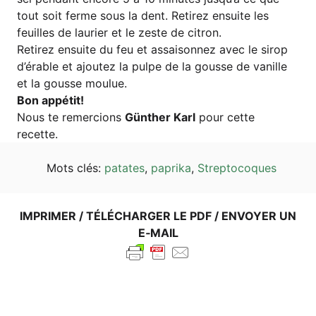
tout soit fer­me sous la dent. Reti­rez ensuite les
feuilles de lau­rier et le zes­te de citron.
Reti­rez ensuite du feu et assai­son­nez avec le sirop
d’é­ra­ble et ajou­tez la pul­pe de la gous­se de vanil­le
et la gous­se moulue.
Bon appé­tit!
Nous te remer­ci­ons
Gün­ther Karl
pour cet­te
recette.
Mots clés:
pata­tes
,
papri­ka
,
Strep­to­co­ques
IMPRI­MER / TÉLÉ­CHAR­GER LE PDF / ENVOY­ER UN
E‑MAIL