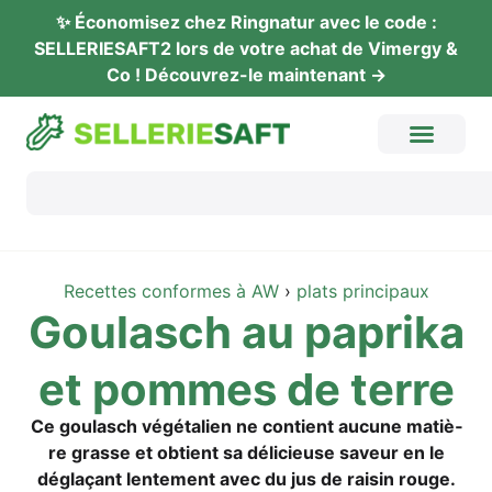
✨ Éco­no­mi­sez chez Ring­na­tur avec le code :
SELLERIESAFT2 lors de vot­re achat de Vimer­gy &
Co ! Décou­vrez-le maintenant →
Recet­tes con­for­mes à AW
›
plats prin­ci­paux
Gou­lasch au papri­ka
et pom­mes de terre
Ce gou­lasch végé­ta­li­en ne con­ti­ent aucu­ne matiè­
re gras­se et obti­ent sa déli­cieu­se saveur en le
dégla­çant len­te­ment avec du jus de rai­sin rouge.