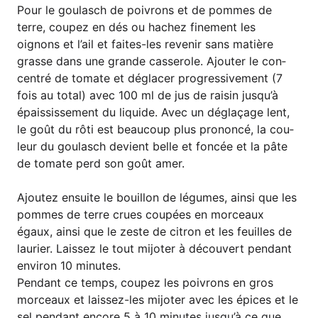
Pour le gou­lasch de poi­v­rons et de pom­mes de
terre, cou­pez en dés ou hachez fine­ment les
oignons et l’ail et fai­tes-les reve­nir sans matiè­re
gras­se dans une gran­de cas­se­ro­le. Ajou­ter le con­
cen­tré de toma­te et dég­la­cer pro­gres­si­ve­ment (7
fois au total) avec 100 ml de jus de rai­sin jus­qu’à
épais­sis­se­ment du liqui­de. Avec un dégla­ça­ge lent,
le goût du rôti est beau­coup plus pro­non­cé, la cou­
leur du gou­lasch devi­ent bel­le et fon­cée et la pâte
de toma­te perd son goût amer.
Ajou­tez ensuite le bouil­lon de légu­mes, ain­si que les
pom­mes de terre crues cou­pées en morceaux
égaux, ain­si que le zes­te de citron et les feuilles de
lau­rier. Lais­sez le tout mijo­ter à décou­vert pen­dant
envi­ron 10 minutes.
Pen­dant ce temps, cou­pez les poi­v­rons en gros
morceaux et lais­sez-les mijo­ter avec les épi­ces et le
sel pen­dant enco­re 5 à 10 minu­tes jus­qu’à ce que