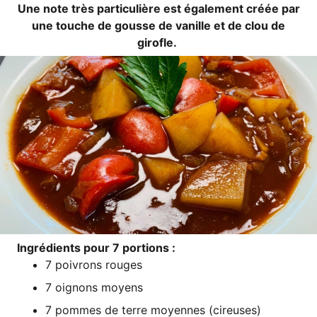
Une note très par­ti­cu­liè­re est éga­le­ment cré­ée par
une tou­che de gous­se de vanil­le et de clou de
girofle.
Ing­ré­di­ents pour 7 portions :
7 poi­v­rons rouges
7 oignons moyens
7 pom­mes de terre moy­ennes (cireu­ses)