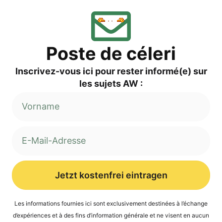
Pos­te de céleri
Inscri­vez-vous ici pour res­ter informé(e) sur
les sujets AW :
Jetzt kostenfrei eintragen
Alternative:
Les infor­ma­ti­ons four­nies ici sont exclu­si­ve­ment desti­nées à l’é­ch­an­ge
d’expé­ri­en­ces et à des fins d’in­for­ma­ti­on géné­ra­le et ne visent en aucun