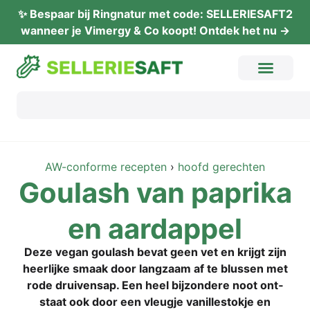
✨ Bes­paar bij Ring­na­tur met code: SELLERIESAFT2
wan­neer je Vimer­gy & Co koopt! Ont­dek het nu →
AW-con­for­me recep­ten
›
hoofd gerech­ten
Goulash van papri­ka
en aardappel
Deze vegan goulash bevat geen vet en kri­jgt zijn
heer­li­jke smaak door lang­zaam af te blus­sen met
rode drui­ven­sap. Een heel bij­zon­de­re noot ont­
staat ook door een vleug­je vanil­le­s­tok­je en