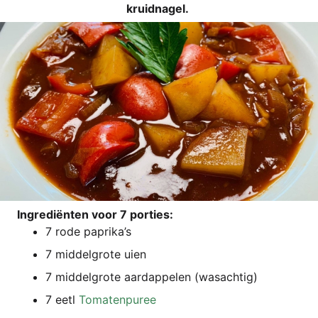
kruidnagel.
Ingre­diën­ten voor 7 porties:
7 rode paprika’s
7 mid­del­gro­te uien
7 mid­del­gro­te aard­ap­pelen (wasach­tig)
7 eetl
Tomatenpuree