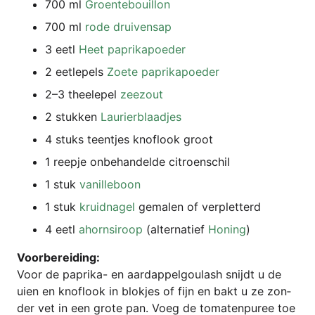
700 ml
Groen­te­bouil­lon
700 ml
rode drui­ven­sap
3 eetl
Heet paprikapoeder
2 eetle­pels
Zoe­te paprikapoeder
2–3 thee­l­e­pel
zeezout
2 stuk­ken
Lau­rier­b­la­ad­jes
4 stuks teent­jes kno­flook groot
1 reep­je onbe­han­del­de citroenschil
1 stuk
vanil­le­boon
1 stuk
kruid­na­gel
gema­len of verpletterd
4 eetl
ahorn­si­roop
(alter­na­tief
Honing
)
Voor­be­rei­ding:
Voor de papri­ka- en aard­ap­pel­goulash snijdt u de
uien en kno­flook in blok­jes of fijn en bakt u ze zon­
der vet in een gro­te pan. Voeg de toma­ten­pu­ree toe