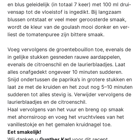
en blus gelei­de­li­jk (in totaal 7 keer) met 100 ml drui­
ven­sap tot de vlo­ei­s­tof is inge­dikt. Bij lang­zaam
blus­sen ont­staat er veel meer geroost­er­de smaak,
wordt de kleur van de goulash mooi don­ker en ver­
liest de toma­ten­pu­ree zijn bit­te­re smaak.
Voeg ver­vol­gens de groen­te­bouil­lon toe, evenals de
in geli­jke stuk­ken ges­ne­den rau­we aard­ap­pelen,
evenals de citroen­schil en de lau­rier­b­la­ad­jes. Laat
alles onaf­ge­dekt onge­ve­er 10 minu­ten sudderen.
Snijd onder­tus­sen de paprika’s in gro­te­re stuk­ken en
laat ze met de krui­den en het zout nog 5–10 minu­ten
sud­de­ren tot alles stevig is. Ver­wij­der ver­vol­gens de
lau­rier­b­la­ad­jes en de citroenschil.
Haal ver­vol­gens van het vuur en breng op smaak
met ahorn­si­roop en voeg het vrucht­v­lees van het
vanil­le­s­tok­je en het gema­len kruid­na­gel toe.
Eet sma­ke­li­jk!
Wij dan­ken u
Gun­ther Karl
voor dit recept.