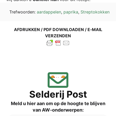
Tref­wo­or­den:
aard­ap­pelen
,
papri­ka
,
Strep­to­kok­ken
AFDRUK­KEN / PDF DOWN­LOA­DEN / E‑MAIL
VERZENDEN
Sel­de­rij Post
Meld u hier aan om op de hoog­te te blij­ven
van AW-onderwerpen: