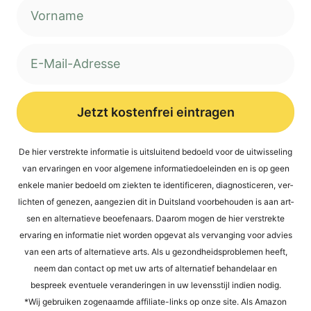
Jetzt kostenfrei eintragen
Alternative:
De hier ver­st­rek­te infor­ma­tie is uit­s­lui­tend bed­oeld voor de uit­wis­se­ling
van erva­rin­gen en voor alge­mene infor­ma­tied­oel­ein­den en is op geen
enke­le manier bed­oeld om ziek­ten te iden­ti­fi­ce­ren, dia­gno­sti­ce­ren, ver­
lich­ten of gene­zen, aan­ge­zi­en dit in Duit­s­land voor­be­hou­den is aan art­
sen en alter­na­tie­ve beoefen­aars. Daa­rom mogen de hier ver­st­rek­te
erva­ring en infor­ma­tie niet wor­den opge­vat als ver­van­ging voor advies
van een arts of alter­na­tie­ve arts. Als u gezond­heids­pro­ble­men heeft,
neem dan cont­act op met uw arts of alter­na­tief behan­del­a­ar en
bespreek even­tue­le ver­an­de­rin­gen in uw levens­sti­jl indi­en nodig.
*Wij gebrui­ken zogen­aam­de affi­lia­te-links op onze site. Als Ama­zon