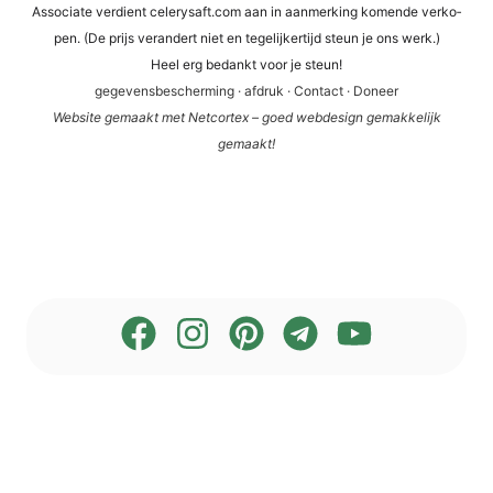
Asso­cia­te ver­dient cele​ry​saft​.com aan in aan­mer­king komen­de ver­ko­
pen. (De prijs ver­an­dert niet en tege­li­jker­tijd steun je ons werk.)
Heel erg bedankt voor je steun!
gege­vens­be­scher­ming
·
afdruk
·
Cont­act
·
Doneer
Web­site gema­akt met Net­cortex – goed web­de­sign gemak­ke­li­jk
gemaakt!