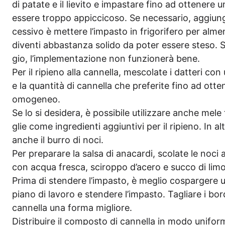
di pata­te e il lie­vi­to e impas­ta­re fino ad otte­ne­
esse­re trop­po appic­ci­co­so. Se neces­sa­rio, aggi­ung
ces­si­vo è met­te­re l’im­pas­to in fri­go­rife­ro per 
diven­ti abbastan­za soli­do da poter esse­re ste­so.
gio, l’implementazione non fun­zio­nerà bene.
Per il ripi­eno alla can­nella, mes­co­la­te i dat­te­ri 
e la quan­ti­tà di can­nella che pre­fe­ri­te fino ad ott
omogeneo.
Se lo si desi­de­ra, è pos­si­bi­le uti­liz­za­re anche mele
g­lie come ingre­di­en­ti aggiun­ti­vi per il ripi­eno. In alte
anche il bur­ro di noci.
Per pre­para­re la sal­sa di ana­car­di, sco­la­te le noci 
con acqua fre­s­ca, sci­r­op­po d’a­ce­ro e suc­co di li
Pri­ma di sten­de­re l’im­pas­to, è meglio cospar­ge­re u
pia­no di lavoro e sten­de­re l’im­pas­to. Taglia­re i bor
can­nella una for­ma migliore.
Dis­tri­bui­re il com­pos­to di can­nella in modo uni­fo