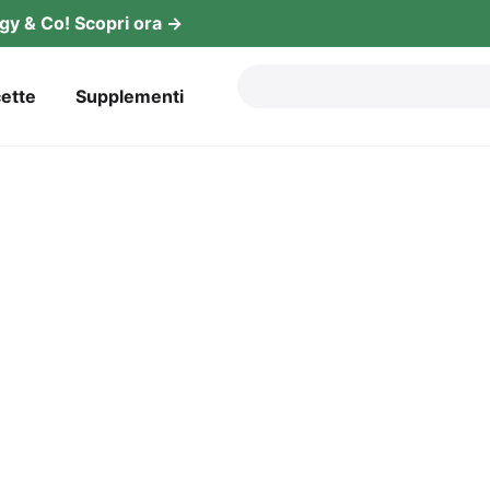
­gy & Co! Sco­pri ora →
et­te
Sup­ple­men­ti