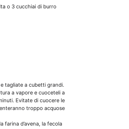
ta o 3 cuc­chi­ai di bur­ro
e taglia­te a cubet­ti gran­di.
­tu­ra a vapo­re e cuoce­te­li a
nu­ti. Evi­ta­te di cuo­ce­re le
iv­en­ter­an­no trop­po acquo­se
la fari­na d’a­ve­na, la feco­la