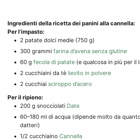
Ingre­di­en­ti del­la ricet­ta dei pani­ni alla cannella:
Per l’im­pas­to:
2 pata­te dol­ci medie (750 g)
300 gram­mi
fari­na d’a­ve­na sen­za glutine
60 g
feco­la di pata­te
(e qual­co­sa in più per il 
2 cuc­chiai­ni da tè
lie­vi­to in polvere
2 cuc­chi­ai
sci­r­op­po d’acero
Per il ripieno:
200 g snoc­cio­la­ti
Date
60–180 ml di acqua (dipen­de mol­to da quan­to 
datteri)
1/2 cuc­chia­i­no
Can­nella