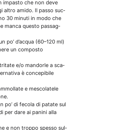
re un impas­to che non deve
i alt­ro ami­do. Il pas­so suc­
almeno 30 minu­ti in modo che
 Se man­ca ques­to pass­ag­
con un po’ d’ac­qua (60–120 ml)
e­ne­re un com­pos­to
 tri­ta­te e/o man­dor­le a sca­
r­na­ti­va è con­ce­pi­bi­le
ammol­la­te e mes­co­l­ate­le
mone.
n po’ di feco­la di pata­te sul
di per dare ai pani­ni alla
r­me e non trop­po spes­so sul­