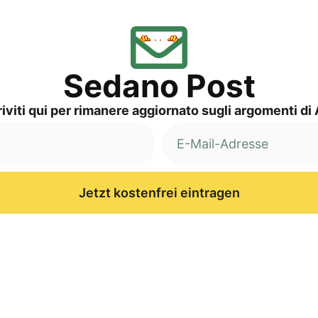
Sed­a­no Post
i­vi­ti qui per rima­ne­re aggior­na­to sug­li argo­men­ti d
Jetzt kostenfrei eintragen