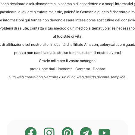
e sono desti­na­te esclu­si­v­a­men­te allo scam­bio di espe­ri­en­ze e a sco­pi infor­ma­ti­vi
no­sti­ca­re, alle­vi­a­re o cura­re malat­tie, poi­ché in Ger­ma­nia ques­to è riser­va­to a med
za e le infor­ma­zio­ni qui for­ni­te non devo­no esse­re inte­se come sosti­tu­ti­ve del con­si
 pro­ble­mi di salu­te, contat­ta il tuo med­ico o un med­ico alter­na­tivo e, se neces­sa­rio, 
al tuo sti­le di vita.
nk di affi­lia­zio­ne sul nos­tro sito. In qua­li­tà di affi­li­a­to Ama­zon, cele​ry​saft​.com gua­d
prez­zo non cam­bia e allo stes­so tem­po sos­ti­eni il nos­tro lavoro.)
Gra­zie mil­le per il vos­tro sostegno!
pro­te­zio­ne dati
·
impron­ta
·
Con­tat­to
·
Dona­re
Sito web crea­to con Net­cortex: un buon web design diven­ta semplice!