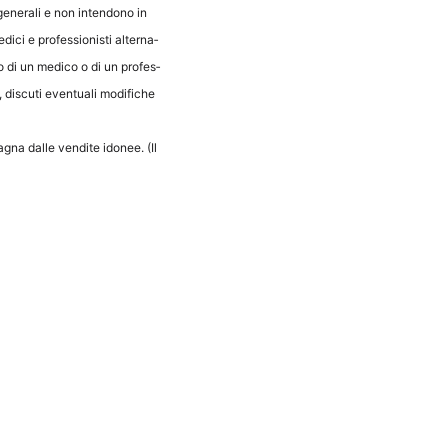
 gene­ra­li e non inten­do­no in
i­ci e pro­fes­sio­nis­ti alter­na­
glio di un med­ico o di un pro­fes­
dis­cu­ti even­tua­li modi­fi­che
­a­gna dal­le ven­dite ido­nee. (Il
Neder­lands
Espa­ñol
Fran­çais