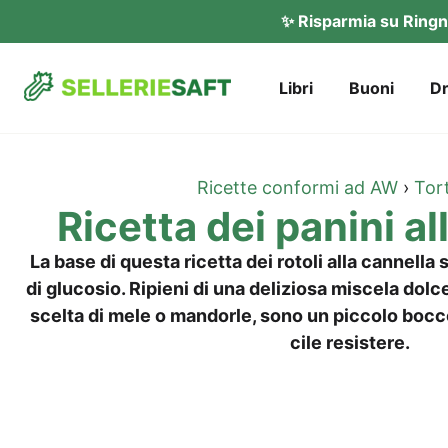
✨ Rispar­mia su Ring­n
Libri
Buo­ni
Dr
Ricet­te con­for­mi ad AW
›
Tor­
Ricet­ta dei pani­ni a
La base di ques­ta ricet­ta dei roto­li alla can­nella 
di glu­co­sio. Ripi­eni di una deli­zio­sa mis­ce­la dol­c
scel­ta di mele o man­dor­le, sono un pic­co­lo boc­co­
ci­le resistere.