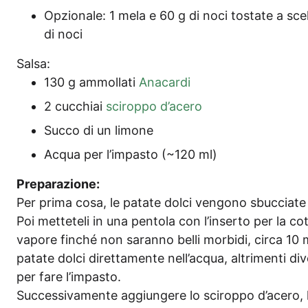
Opzio­na­le: 1 mela e 60 g di noci tosta­te a scel­
di noci
Sal­sa:
130 g ammol­la­ti
Ana­car­di
2 cuc­chi­ai
sci­r­op­po d’acero
Suc­co di un limone
Acqua per l’im­pas­to (~120 ml)
Pre­pa­ra­zio­ne:
Per pri­ma cosa, le pata­te dol­ci ven­go­no sbuc­cia­te 
Poi met­te­te­li in una pen­to­la con l’in­ser­to per la cot
vapo­re fin­ché non saran­no bel­li mor­bi­di, cir­ca 10 mi
pata­te dol­ci dirett­amen­te nel­l’ac­qua, altri­men­ti d
per fare l’impasto.
Suc­ces­si­v­a­men­te aggi­unge­re lo sci­r­op­po d’a­ce­ro, 