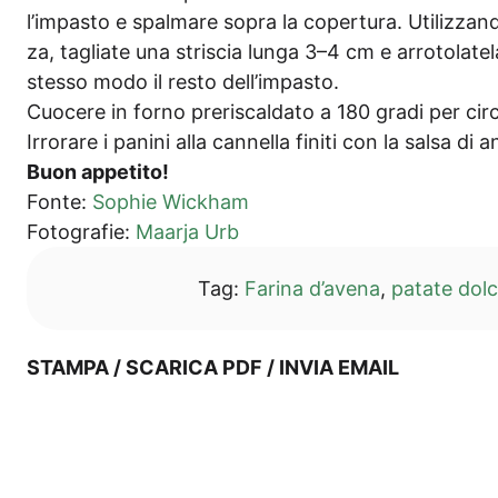
l’im­pas­to e spal­ma­re sopra la coper­tu­ra. Uti­liz­zan
za, taglia­te una stri­scia lun­ga 3–4 cm e arro­to­l­ate­
stes­so modo il res­to dell’impasto.
Cuo­ce­re in for­no pre­ris­cal­d­a­to a 180 gra­di per ci
Irrora­re i pani­ni alla can­nella fini­ti con la sal­sa di
Buon appe­ti­to!
Fon­te:
Sophie Wick­ham
Foto­gra­fie:
Maar­ja Urb
Tag:
Fari­na d’a­ve­na
,
pata­te dol­c
STAM­PA / SCA­RI­CA PDF / INVIA EMAIL