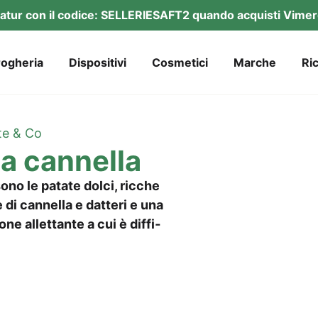
a­tur con il codi­ce: SELLERIESAFT2 quan­do acquis­ti Vimer
og­he­ria
Dis­po­si­ti­vi
Cos­me­ti­ci
Mar­che
Ric
te & Co
lla cannella
sono le pata­te dol­ci, ric­che
e di can­nella e dat­te­ri e una
ne allet­tan­te a cui è dif­fi­