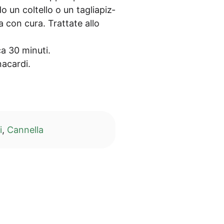
­do un coltel­lo o un taglia­piz­
la con cura. Trat­ta­te allo
r­ca 30 minuti.
 anacardi.
i
,
Can­nella