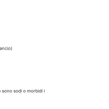
lancio)
sono sodi o mor­bi­di i