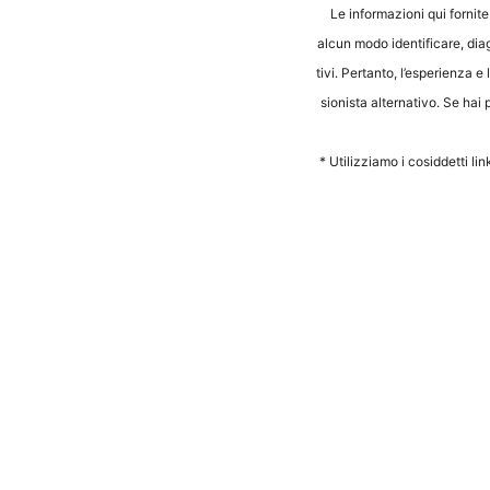
Le infor­ma­zio­ni qui for­ni­t
alcun modo iden­ti­fi­ca­re, dia­g
ti­vi. Per­tan­to, l’e­s­pe­ri­en­
sio­nis­ta alter­na­tivo. Se hai
* Uti­liz­zia­mo i cosid­det­ti li