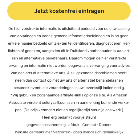
Jetzt kostenfrei eintragen
Alternative:
De hier ver­st­rek­te infor­ma­tie is uit­s­lui­tend bed­oeld voor de uit­wis­se­ling
van erva­rin­gen en voor alge­mene infor­ma­tied­oel­ein­den en is op geen
enke­le manier bed­oeld om ziek­ten te iden­ti­fi­ce­ren, dia­gno­sti­ce­ren, ver­
lich­ten of gene­zen, aan­ge­zi­en dit in Duit­s­land voor­be­hou­den is aan art­
sen en alter­na­tie­ve beoefen­aars. Daa­rom mogen de hier ver­st­rek­te
erva­ring en infor­ma­tie niet wor­den opge­vat als ver­van­ging voor advies
van een arts of alter­na­tie­ve arts. Als u gezond­heids­pro­ble­men heeft,
neem dan cont­act op met uw arts of alter­na­tief behan­del­a­ar en
bespreek even­tue­le ver­an­de­rin­gen in uw levens­sti­jl indi­en nodig.
*Wij gebrui­ken zogen­aam­de affi­lia­te-links op onze site. Als Ama­zon
Asso­cia­te ver­dient cele​ry​saft​.com aan in aan­mer­king komen­de ver­ko­
pen. (De prijs ver­an­dert niet en tege­li­jker­tijd steun je ons werk.)
Heel erg bedankt voor je steun!
gege­vens­be­scher­ming
·
afdruk
·
Cont­act
·
Doneer
Web­site gema­akt met Net­cortex – goed web­de­sign gemak­ke­li­jk