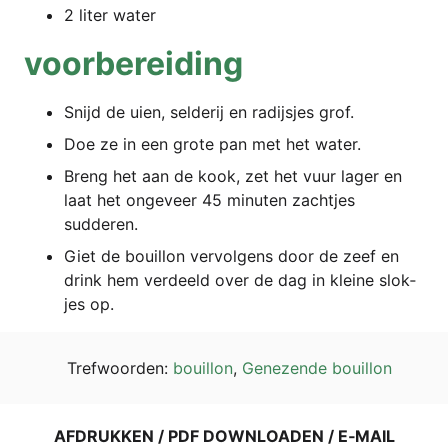
2 liter water
voor­be­rei­ding
Snijd de uien, sel­de­rij en rad­ijs­jes grof.
Doe ze in een gro­te pan met het water.
Breng het aan de kook, zet het vuur lager en
laat het onge­ve­er 45 minu­ten zacht­jes
sudderen.
Giet de bouil­lon ver­vol­gens door de zeef en
drink hem ver­deeld over de dag in klei­ne slok­
jes op.
Tref­wo­or­den:
bouil­lon
,
Gene­zen­de bouillon
AFDRUK­KEN / PDF DOWN­LOA­DEN / E‑MAIL