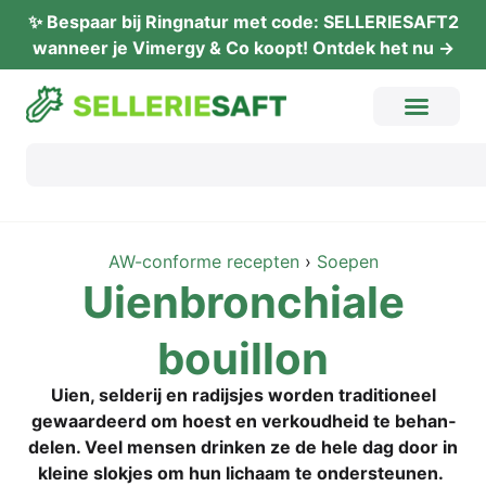
✨ Bes­paar bij Ring­na­tur met code: SELLERIESAFT2
wan­neer je Vimer­gy & Co koopt! Ont­dek het nu →
AW-con­for­me recep­ten
›
Soe­pen
Uien­bron­chia­le
bouillon
Uien, sel­de­rij en rad­ijs­jes wor­den tra­di­tio­neel
gewaar­de­erd om hoest en verk­oud­heid te behan­
delen. Veel men­sen drin­ken ze de hele dag door in
klei­ne slok­jes om hun lichaam te ondersteunen.