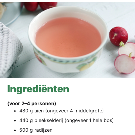
Ingre­diën­ten
(voor 2–4 personen)
480 g uien (onge­ve­er 4 middelgrote)
440 g bleek­sel­de­rij (onge­ve­er 1 hele bos)
500 g radijzen