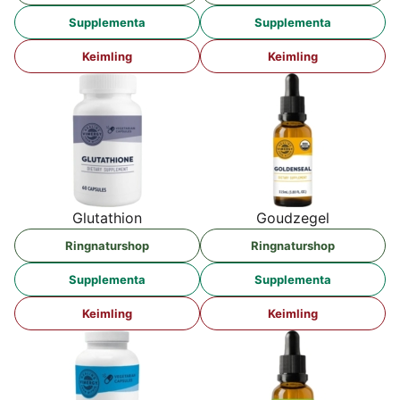
Sup­ple­men­ta
Sup­ple­men­ta
Keim­ling
Keim­ling
Glutat­hion
Goud­ze­gel
Ring­na­tur­shop
Ring­na­tur­shop
Sup­ple­men­ta
Sup­ple­men­ta
Keim­ling
Keim­ling