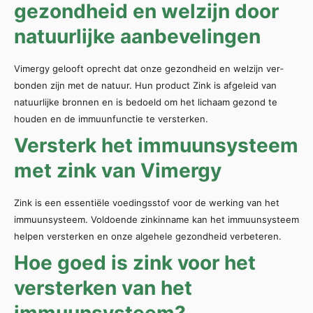
gezond­heid en wel­zi­jn door
natu­ur­li­jke aanbevelingen
Vimer­gy gelooft oprecht dat onze gezond­heid en wel­zi­jn ver­
bonden zijn met de natuur. Hun pro­duct Zink is afge­leid van
natu­ur­li­jke bron­nen en is bed­oeld om het lichaam gezond te
hou­den en de immu­unfunc­tie te versterken.
Vers­terk het immu­un­sys­teem
met zink van Vimergy
Zink is een essen­tië­le voe­dings­s­tof voor de werk­ing van het
immu­un­sys­teem. Vol­doende zin­kin­na­me kan het immu­un­sys­teem
hel­pen vers­ter­ken en onze alge­he­le gezond­heid verbeteren.
Hoe goed is zink voor het
vers­ter­ken van het