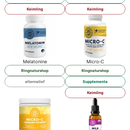
Keim­ling
Keim­ling
Mela­to­ni­ne
Micro‑C
Ring­na­tur­shop
Ring­na­tur­shop
alter­na­tief
Sup­ple­men­ta
Keim­ling