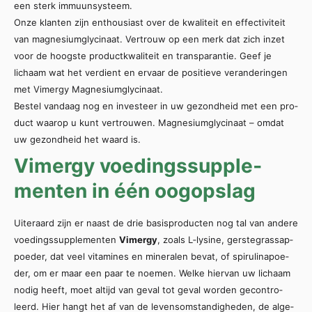
een sterk immuunsysteem.
Onze klan­ten zijn ent­housi­ast over de kwa­li­te­it en effec­ti­vi­teit
van magne­si­um­gly­ci­naat. Vertrouw op een merk dat zich inzet
voor de hoogs­te pro­ductkwa­li­te­it en trans­paran­tie. Geef je
lichaam wat het ver­dient en ervaar de posi­tie­ve ver­an­de­rin­gen
met Vimer­gy Magnesiumglycinaat.
Bestel van­da­ag nog en inves­teer in uw gezond­heid met een pro­
duct waar­op u kunt vertrou­wen. Magne­si­um­gly­ci­naat – omdat
uw gezond­heid het waard is.
Vimer­gy voe­dings­sup­ple­
men­ten in één oogopslag
Uiteraard zijn er naast de drie basis­pro­duc­ten nog tal van ande­re
voe­dings­sup­ple­men­ten
Vimer­gy
, zoals L‑lysine, ger­steg­rass­ap­
p­oeder, dat veel vit­ami­nes en mine­ra­len bevat, of spi­ru­lina­poe­
der, om er maar een paar te noe­men. Wel­ke hier­van uw lichaam
nodig heeft, moet altijd van geval tot geval wor­den gecon­tro­
leerd. Hier hangt het af van de leven­som­stan­dig­he­den, de alge­