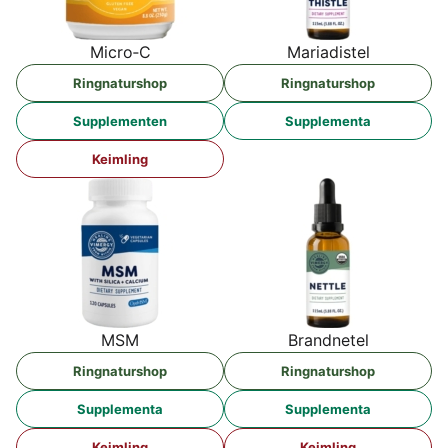
Micro‑C
Maria­dis­tel
Ring­na­tur­shop
Ring­na­tur­shop
Sup­ple­men­ten
Sup­ple­men­ta
Keim­ling
MSM
Brand­net­el
Ring­na­tur­shop
Ring­na­tur­shop
Sup­ple­men­ta
Sup­ple­men­ta
Keim­ling
Keim­ling