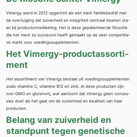
Vimer­gy werd in 2012 opge­richt als een klein fami­lie­be­dri­jf met
de over­tui­ging dat zuiverheid en inte­gri­teit cen­tr­a­al moe­ten sta­
an bij pro­duc­tont­wik­ke­ling. Het is deze gepa­ten­teer­de filoso­fie
die het merk zo suc­ces­vol heeft gema­akt op de zeer com­pe­ti­tie­
ve markt voor voedingssupplementen.
Het Vimer­gy-pro­ductas­sor­ti­
ment
Het assor­ti­ment van Vimer­gy bestaat uit voe­dings­sup­ple­men­ten
zoals vit­ami­ne C, vit­ami­ne B12 en zink. Al deze pro­duc­ten zijn
non-GMO en glu­ten­vrij, wat aan­toont dat Vimer­gy geen con­ces­
sies doet als het gaat om de zuiverheid en kwa­li­te­it van haar
producten.
Belang van zuiverheid en
standpunt tegen gene­ti­sche