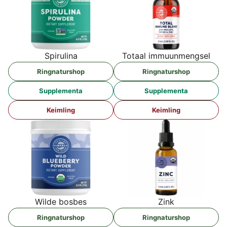
Spi­ru­li­na
Totaal immu­un­meng­sel
Ring­na­tur­shop
Ring­na­tur­shop
Sup­ple­men­ta
Sup­ple­men­ta
Keim­ling
Keim­ling
Wil­de bosbes
Zink
Ring­na­tur­shop
Ring­na­tur­shop