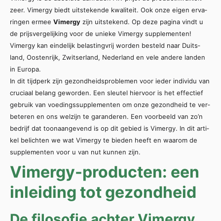
zeer. Vimer­gy biedt uit­s­te­ken­de kwa­li­te­it. Ook onze eigen erva­
rin­gen ermee
Vimer­gy
zijn uit­s­te­kend. Op deze pagi­na vindt u
de prijs­ver­ge­li­jking voor de unie­ke Vimer­gy sup­ple­men­ten!
Vimer­gy kan ein­de­li­jk belas­ting­vrij wor­den besteld naar Duit­s­
land, Oos­ten­ri­jk, Zwits­er­land, Neder­land en vele ande­re lan­den
in Europa.
In dit tijd­perk zijn gezond­heids­pro­ble­men voor ieder indi­vi­du van
cru­cia­al belang gewor­den. Een sleu­tel hier­vo­or is het effec­tief
gebruik van voe­dings­sup­ple­men­ten om onze gezond­heid te ver­
be­te­ren en ons wel­zi­jn te garand­e­ren. Een voor­beeld van zo’n
bedri­jf dat too­na­an­ge­vend is op dit gebied is Vimer­gy. In dit arti­
kel belich­ten we wat Vimer­gy te bie­den heeft en waa­rom de
sup­ple­men­ten voor u van nut kun­nen zijn.
Vimer­gy-pro­duc­ten: een
inlei­ding tot gezondheid
De filoso­fie ach­ter Vimergy