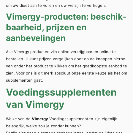
om uw die­et aan te vul­len en uw wel­zi­jn te verhogen.
Vimer­gy-pro­duc­ten: beschik­
baar­heid, pri­j­zen en
aanbevelingen
Alle Vimer­gy pro­duc­ten zijn online ver­kri­jg­baar en online te
bestel­len. U kunt pri­j­zen ver­ge­li­jken door op de knop­pen hier­bo­
ven onder het pro­duct te klik­ken om het goed­ko­ops­te aan­bod te
zien. Voor ons is dit merk abso­luut onze eers­te keu­ze als het om
sup­ple­men­ten gaat.
Voe­dings­sup­ple­men­ten
van Vimergy
Wel­ke van de
Vimer­gy
Voe­dings­sup­ple­men­ten zijn eigen­li­jk
belan­gri­jk, wel­ke zou je zon­der kunnen?