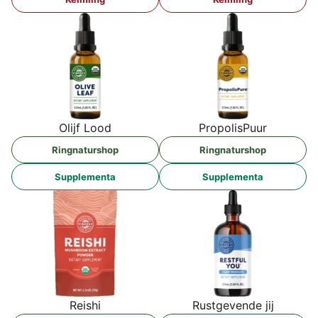
Oli­jf Lood
Pro­po­lis­Puur
Ring­na­tur­shop
Ring­na­tur­shop
Sup­ple­men­ta
Sup­ple­men­ta
Rei­shi
Rust­ge­ven­de jij