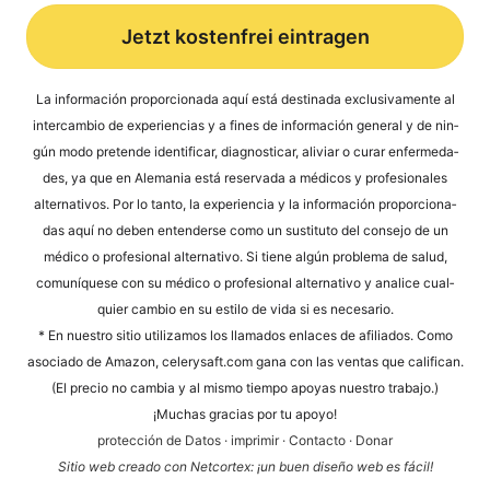
Jetzt kostenfrei eintragen
Alternative:
La infor­mación pro­por­cio­na­da aquí está desti­na­da exclu­si­v­a­men­te al
inter­cam­bio de expe­ri­en­ci­as y a fines de infor­mación gene­ral y de nin­
gún modo pre­ten­de iden­ti­fi­car, dia­gno­sti­car, ali­vi­ar o curar enfer­me­da­
des, ya que en Ale­ma­nia está reser­va­da a méd­icos y pro­fe­sio­na­les
alter­na­tivos. Por lo tan­to, la expe­ri­en­cia y la infor­mación pro­por­cio­na­
das aquí no deben enten­der­se como un susti­tu­to del con­se­jo de un
méd­ico o pro­fe­sio­nal alter­na­tivo. Si tiene algún pro­ble­ma de salud,
comuní­que­se con su méd­ico o pro­fe­sio­nal alter­na­tivo y ana­li­ce cual­
quier cam­bio en su esti­lo de vida si es necesario.
* En nues­tro sitio uti­liz­a­mos los llama­dos enlaces de afi­lia­dos. Como
aso­cia­do de Ama­zon, cele​ry​saft​.com gana con las ven­tas que cali­fi­can.
(El pre­cio no cam­bia y al mis­mo tiem­po apoyas nues­tro trabajo.)
¡Much­as gra­ci­as por tu apoyo!
pro­tección de Datos
·
impri­mir
·
Cont­ac­to
·
Donar
Sitio web cre­a­do con Net­cortex: ¡un buen dise­ño web es fácil!