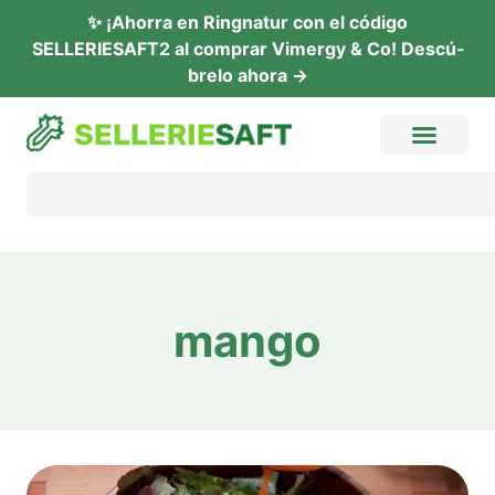
✨ ¡Ahor­ra en Ring­na­tur con el códi­go
SELLERIESAFT2 al com­prar Vimer­gy & Co! Descú­
b­re­lo ahora →
man­go