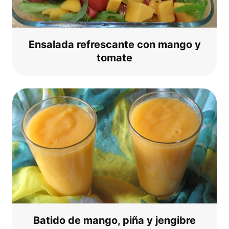
Ensa­la­da refre­scan­te con man­go y
tomate
Bati­do de man­go, piña y jengibre