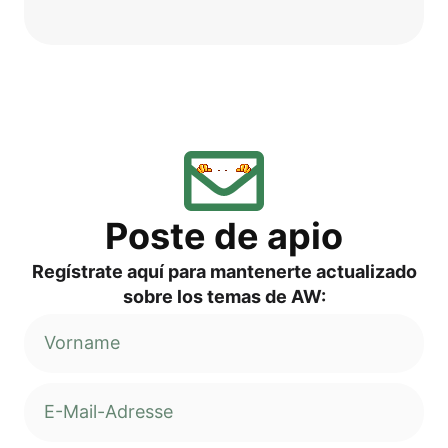
Pos­te de apio
Regí­s­tra­te aquí para man­ten­er­te actua­liz­ado
sob­re los temas de AW: