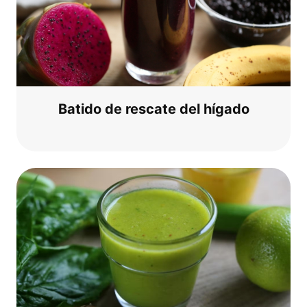
Bati­do de res­ca­te del hígado