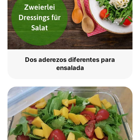
Dos ade­re­zos dife­ren­tes para
ensalada