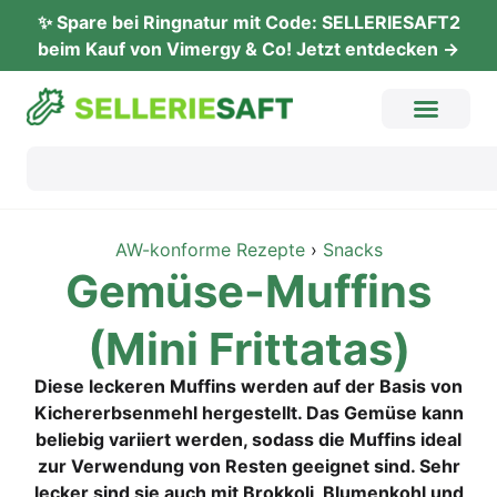
✨ Spare bei Ringnatur mit Code: SELLERIESAFT2
beim Kauf von Vimergy & Co! Jetzt entdecken →
AW-konforme Rezepte
›
Snacks
Gemü­se-Muf­fins
(Mini Frittatas)
Diese leckeren Muffins werden auf der Basis von
Kichererbsenmehl hergestellt. Das Gemüse kann
beliebig variiert werden, sodass die Muffins ideal
zur Verwendung von Resten geeignet sind. Sehr
lecker sind sie auch mit Brokkoli, Blumenkohl und