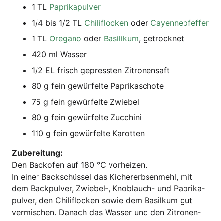
1 TL
Papri­ka­pul­ver
1/4 bis 1/2 TL
Chi­li­flo­cken
oder
Cayenne­pfef­fer
1 TL
Ore­ga­no
oder
Basi­li­kum
, getrock­net
420 ml Wasser
1/2 EL frisch gepress­ten Zitronensaft
80 g fein gewür­fel­te Paprikaschote
75 g fein gewür­fel­te Zwiebel
80 g fein gewür­fel­te Zucchini
110 g fein gewür­fel­te Karotten
Zube­rei­tung:
Den Back­ofen auf 180 °C vorheizen.
In einer Back­schüs­sel das Kicher­erb­sen­mehl, mit
dem Back­pul­ver, Zwiebel‑, Knob­lauch- und Papri­ka­
pul­ver, den Chi­li­flo­cken sowie dem Basil­kum gut
ver­mi­schen. Danach das Was­ser und den Zitro­nen­