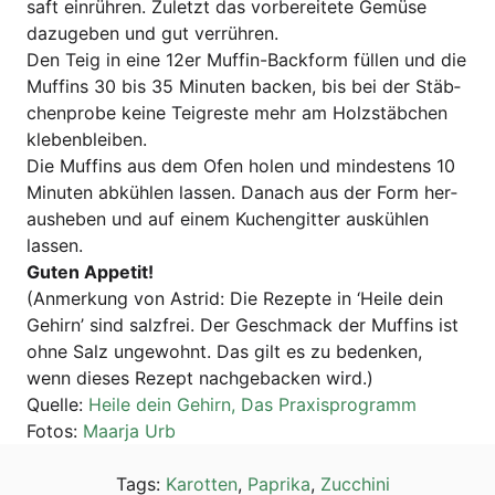
saft ein­rüh­ren. Zuletzt das vor­be­rei­te­te Gemü­se
dazu­ge­ben und gut verrühren.
Den Teig in eine 12er Muf­fin-Back­form fül­len und die
Muf­fins 30 bis 35 Minu­ten backen, bis bei der Stäb­
chen­pro­be kei­ne Teig­res­te mehr am Holz­stäb­chen
klebenbleiben.
Die Muf­fins aus dem Ofen holen und min­des­tens 10
Minu­ten abküh­len las­sen. Danach aus der Form her­
aus­he­ben und auf einem Kuchen­git­ter aus­küh­len
lassen.
Guten Appe­tit!
(Anmer­kung von Astrid: Die Rezep­te in ‘Hei­le dein
Gehirn’ sind salz­frei. Der Geschmack der Muf­fins ist
ohne Salz unge­wohnt. Das gilt es zu beden­ken,
wenn die­ses Rezept nach­ge­ba­cken wird.)
Quel­le:
Hei­le dein Gehirn, Das Praxisprogramm
Fotos:
Maar­ja Urb
Tags:
Karotten
,
Paprika
,
Zucchini