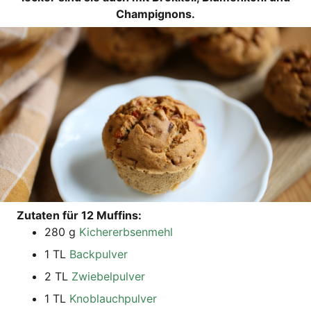
Champignons.
Zuta­ten für 12 Muffins:
280 g
Kicher­erb­sen­mehl
1 TL
Back­pul­ver
2 TL
Zwie­bel­pul­ver
1 TL
Knob­lauch­pul­ver