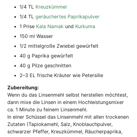
1/4 TL
Kreuz­küm­mel
1/4 TL
geräu­cher­tes Paprikapulver
1 Pri­se
Kala Namak
und
Kur­ku­ma
150 ml Wasser
1/2 mit­tel­gro­ße Zwie­bel gewürfelt
40 g Papri­ka gewürfelt
40 g Pil­ze geschnitten
2–3 EL fri­sche Kräu­ter wie Petersilie
Zube­rei­tung:
Wenn du das Lin­sen­mehl selbst her­stel­len möch­test,
dann mixe die Lin­sen in einem Hoch­leis­tungs­mi­xer
ca. 1 Minu­te zu fei­nem Linsenmehl.
In einer Schüs­sel das Lin­sen­mehl mit allen tro­cke­nen
Zuta­ten (Tapio­ka­mehl, Salz, Knob­lauch­pul­ver,
schwar­zer Pfef­fer, Kreuz­küm­mel, Räu­cher­pa­pri­ka,