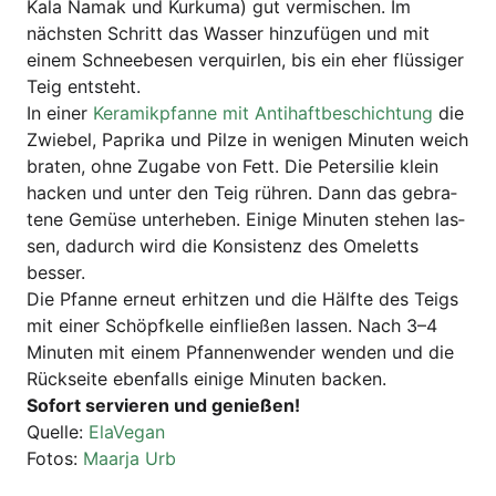
Kala Namak und Kur­ku­ma) gut ver­mi­schen. Im
nächs­ten Schritt das Was­ser hin­zu­fü­gen und mit
einem Schnee­be­sen ver­quir­len, bis ein eher flüs­si­ger
Teig entsteht.
In einer
Kera­mik­pfan­ne mit Anti­haft­be­schich­tung
die
Zwie­bel, Papri­ka und Pil­ze in weni­gen Minu­ten weich
bra­ten, ohne Zuga­be von Fett. Die Peter­si­lie klein
hacken und unter den Teig rüh­ren. Dann das gebra­
te­ne Gemü­se unter­he­ben. Eini­ge Minu­ten ste­hen las­
sen, dadurch wird die Kon­sis­tenz des Ome­letts
besser.
Die Pfan­ne erneut erhit­zen und die Hälf­te des Teigs
mit einer Schöpf­kel­le ein­flie­ßen las­sen. Nach 3–4
Minu­ten mit einem Pfan­nen­wen­der wen­den und die
Rück­sei­te eben­falls eini­ge Minu­ten backen.
Sofort ser­vie­ren und genießen!
Quel­le:
Ela­Vegan
Fotos:
Maar­ja Urb