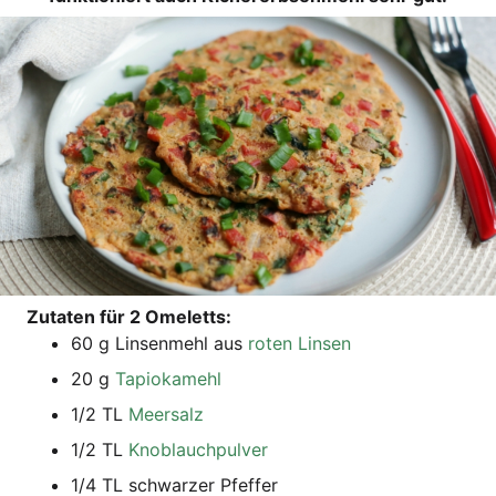
Zuta­ten für 2 Omeletts:
60 g Lin­sen­mehl aus
roten Lin­sen
20 g
Tapio­ka­mehl
1/2 TL
Meer­salz
1/2 TL
Knob­lauch­pul­ver
1/4 TL schwar­zer Pfeffer