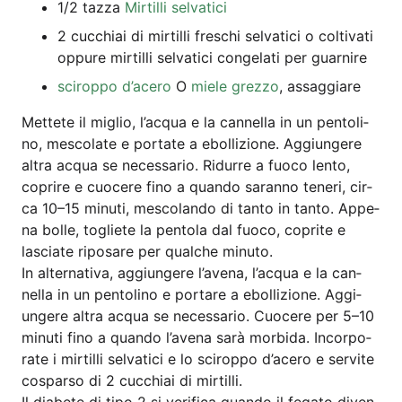
1/2 taz­za
Mir­til­li selvatici
2 cuc­chi­ai di mir­til­li fre­schi sel­va­ti­ci o col­ti­va­ti
oppu­re mir­til­li sel­va­ti­ci con­ge­la­ti per guarnire
sci­r­op­po d’a­ce­ro
O
mie­le grez­zo
, ass­ag­gia­re
Met­te­te il miglio, l’ac­qua e la can­nella in un pen­to­li­
no, mes­co­la­te e por­ta­te a ebol­li­zio­ne. Aggi­unge­re
alt­ra acqua se neces­sa­rio. Ridur­re a fuo­co len­to,
copri­re e cuo­ce­re fino a quan­do saran­no tene­ri, cir­
ca 10–15 minu­ti, mes­co­lan­do di tan­to in tan­to. Appe­
na bol­le, toglie­te la pen­to­la dal fuo­co, coprite e
lascia­te ripo­sa­re per qual­che minu­to.
In alter­na­ti­va, aggi­unge­re l’a­ve­na, l’ac­qua e la can­
nella in un pen­to­li­no e port­are a ebol­li­zio­ne. Aggi­
unge­re alt­ra acqua se neces­sa­rio. Cuo­ce­re per 5–10
minu­ti fino a quan­do l’a­ve­na sarà mor­bi­da. Incor­po­
ra­te i mir­til­li sel­va­ti­ci e lo sci­r­op­po d’a­ce­ro e ser­vi­te
cos­par­so di 2 cuc­chi­ai di mirtilli.
Il dia­be­te di tipo 2 si veri­fi­ca quan­do il fega­to diven­