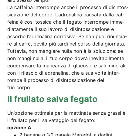
La caf­feina inter­rom­pe anche il pro­ces­so di disin­tos­
si­ca­zio­ne del cor­po. L’ad­re­na­lina cau­sa­ta dal­la caf­
feina è così tos­si­ca che il fega­to inter­rom­pe imme­
dia­ta­men­te il suo lavoro di disin­tos­si­ca­zio­ne e
assor­be l’ad­re­na­lina cor­ro­si­va. Se non puoi rin­un­cia­
re al caf­fè, bevilo più tar­di nel cor­so del­la gior­na­ta.
Tut­ta­via, non man­gia­re nulla non è la solu­zi­o­ne: se
non man­gi nulla, il tuo cor­po dovrà ine­vi­ta­bilm­en­te
com­pen­sare la man­can­za di glu­co­sio e sali mine­ra­li
con il rila­scio di adre­na­lina, che a sua vol­ta inter­
rom­pe il pro­ces­so di disin­tos­si­ca­zio­ne del
tuo corpo.
Il frul­la­to sal­va fegato
Un’op­zio­ne otti­ma­le per la mat­ti­na­ta sen­za gras­si è
il frul­la­to per il sal­vat­ag­gio del fegato:
opzio­ne A
2 bana­ne o 1/2 papa­ia Mara­dol, a dadini