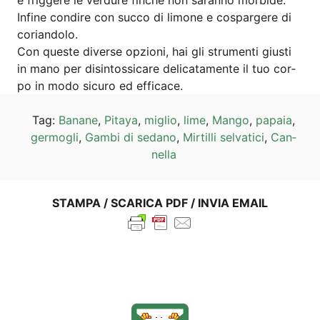
Infi­ne cond­ire con suc­co di limo­ne e cospar­ge­re di
coriandolo.
Con ques­te diver­se opzio­ni, hai gli stru­men­ti giu­s­ti
in mano per disin­tos­si­ca­re deli­ca­ta­men­te il tuo cor­
po in modo sicu­ro ed efficace.
Tag:
Bana­ne
,
Pita­ya
,
miglio
,
lime
,
Man­go
,
papa­ia
,
ger­mog­li
,
Gam­bi di sed­a­no
,
Mir­til­li sel­va­ti­ci
,
Can­
nella
STAM­PA / SCA­RI­CA PDF / INVIA EMAIL