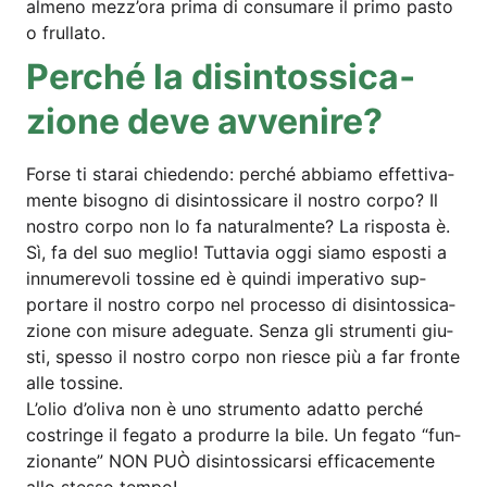
almeno mez­z’o­ra pri­ma di con­suma­re il pri­mo pas­to
o frullato.
Per­ché la disin­tos­si­ca­
zio­ne deve avvenire?
For­se ti starai chie­den­do: per­ché abbia­mo effet­ti­va­
men­te biso­g­no di disin­tos­si­ca­re il nos­tro cor­po? Il
nos­tro cor­po non lo fa natur­al­men­te? La ris­pos­ta è.
Sì, fa del suo meglio! Tut­ta­via oggi sia­mo espos­ti a
innu­me­re­vo­li tos­si­ne ed è quin­di impe­ra­tivo sup­
port­are il nos­tro cor­po nel pro­ces­so di disin­tos­si­ca­
zio­ne con misu­re ade­gua­te. Sen­za gli stru­men­ti giu­
s­ti, spes­so il nos­tro cor­po non rie­s­ce più a far fron­te
alle tos­si­ne.
L’o­lio d’o­li­va non è uno stru­men­to adat­to per­ché
costrin­ge il fega­to a pro­dur­re la bile. Un fega­to “fun­
zio­n­an­te” NON PUÒ disin­tos­si­car­si effi­ca­ce­men­te
allo stes­so tem­po!