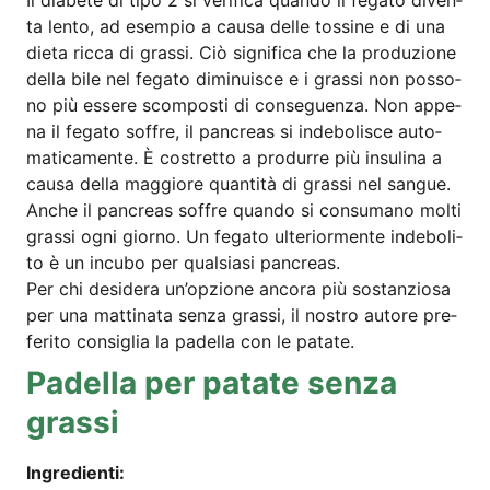
ta len­to, ad esem­pio a cau­sa del­le tos­si­ne e di una
die­ta ric­ca di gras­si. Ciò signi­fi­ca che la pro­du­zi­o­ne
del­la bile nel fega­to dimi­nuis­ce e i gras­si non posso­
no più esse­re scom­pos­ti di con­se­guen­za. Non appe­
na il fega­to soff­re, il pan­cre­as si inde­bo­lis­ce auto­
ma­ti­ca­men­te. È costret­to a pro­dur­re più insu­li­na a
cau­sa del­la mag­gio­re quan­ti­tà di gras­si nel sangue.
Anche il pan­cre­as soff­re quan­do si con­sum­a­no mol­ti
gras­si ogni gior­no. Un fega­to ulte­rior­men­te inde­boli­
to è un incu­bo per qual­si­a­si pancreas.
Per chi desi­de­ra un’op­zio­ne anco­ra più sostan­zio­sa
per una mat­ti­na­ta sen­za gras­si, il nos­tro auto­re pre­
fe­ri­to con­si­glia la padel­la con le patate.
Padel­la per pata­te sen­za
grassi
Ingre­di­en­ti: