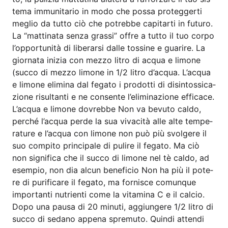
te­ma immu­ni­ta­rio in modo che pos­sa pro­t­eg­ger­ti
meglio da tut­to ciò che potreb­be capit­ar­ti in futu­ro.
La “mat­ti­na­ta sen­za gras­si” off­re a tut­to il tuo cor­po
l’opportunità di liber­ar­si dal­le tos­si­ne e gua­ri­re. La
gior­na­ta ini­zia con mez­zo lit­ro di acqua e limo­ne
(suc­co di mez­zo limo­ne in 1/2 lit­ro d’ac­qua. L’ac­qua
e limo­ne eli­mi­na dal fega­to i pro­dot­ti di disin­tos­si­ca­
zio­ne risul­tan­ti e ne con­sen­te l’e­li­mi­na­zio­ne effi­cace.
L’ac­qua e limo­ne dov­reb­be Non va bevu­to cal­do,
per­ché l’ac­qua per­de la sua viva­ci­tà alle alte tem­pe­
ra­tu­re e l’ac­qua con limo­ne non può più svol­ge­re il
suo com­pi­to prin­ci­pa­le di puli­re il fega­to. Ma ciò
non signi­fi­ca che il suc­co di limo­ne nel tè cal­do, ad
esem­pio, non dia alcun bene­fi­cio Non ha più il pote­
re di puri­fi­ca­re il fega­to, ma for­nis­ce comun­que
importan­ti nut­ri­en­ti come la vit­ami­na C e il calcio.
Dopo una pau­sa di 20 minu­ti, aggi­unge­re 1/2 lit­ro di
suc­co di sed­a­no appe­na sprem­uto. Quin­di atten­di