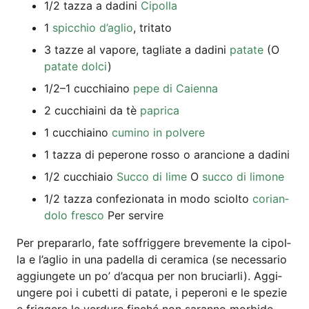
1/2 taz­za a dadi­ni
Cipol­la
1
spic­chio d’aglio
, tri­ta­to
3 taz­ze al vapo­re, taglia­te a dadi­ni
pata­te
(O
pata­te dol­ci
)
1/2–1 cuc­chia­i­no
pepe di Caienna
2 cuc­chiai­ni da tè
papri­ca
1 cuc­chia­i­no
cumi­no in polvere
1 taz­za di pepe­ro­ne rosso o aran­cio­ne a dadini
1/2 cuc­chi­aio
Suc­co di lime
O
suc­co di limone
1/2 taz­za con­fe­zio­na­ta in modo sciol­to
cori­an­
do­lo fres­co
Per servire
Per pre­par­ar­lo, fate soff­rig­ge­re bre­ve­men­te la cipol­
la e l’aglio in una padel­la di cera­mi­ca (se neces­sa­rio
aggi­unge­te un po’ d’ac­qua per non bru­ciar­li). Aggi­
unge­re poi i cubet­ti di pata­te, i pepe­ro­ni e le spe­zie
e frig­ge­re le ver­du­re fin­ché non saran­no mor­bi­de.