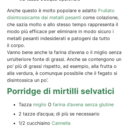
Anche ques­to è mol­to popola­re e adat­to
Frul­la­to
disin­tos­si­can­te dai metal­li pesan­ti
come cola­zio­ne,
che sazia mol­to e allo stes­so tem­po rappre­sen­ta il
modo più effi­cace per eli­mi­na­re in modo sicu­ro i
metal­li pesan­ti inde­si­de­ra­ti e pato­ge­ni da tut­to
il corpo.
Van­no bene anche la fari­na d’a­ve­na o il miglio sen­za
un’ul­te­rio­re fon­te di gras­si. Anche se con­ten­go­no un
po’ più di gras­si ris­pet­to, ad esem­pio, alla frut­ta o
alla ver­du­ra, è comun­que pos­si­bi­le che il fega­to si
disin­tos­si­ca un po’.
Por­ridge di mir­til­li selvatici
Taz­za
miglio
O
fari­na d’a­ve­na sen­za glutine
2 taz­ze d’ac­qua; di più se necessario
1/2 cuc­chia­i­no
Can­nella