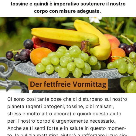
tos­si­ne e quin­di è impe­ra­tivo sos­tene­re il nos­tro
cor­po con misu­re adeguate.
Ci sono così tan­te cose che ci dis­tur­ba­no sul nos­tro
pia­ne­ta (agen­ti pato­ge­ni, tos­si­ne, cibi mal­sa­ni,
stress e mol­to alt­ro anco­ra) e quin­di ques­to aiuto
per il nos­tro cor­po è urgen­te­men­te neces­sa­rio.
Anche se ti sen­ti for­te e in salu­te in ques­to momen­
to, la puli­zia mat­tu­ti­na aiuterà a raf­forz­a­re il tuo sis­