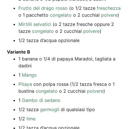
Frut­to del dra­go rosso
(o 1/2 taz­ze
fre­schez­za
o 1 pac­chet­to
con­ge­la­to
o 2 cuc­chi­ai
pol­vere
)
Mir­til­li sel­va­ti­ci
(o 2 taz­ze fre­sche oppu­re 2
taz­ze
con­ge­la­to
o 2 cuc­chi­ai
pol­vere
)
1/2 taz­za d’ac­qua opzionale
Vari­an­te B
1 bana­na o 1/4 di papa­ya Mara­dol, taglia­ta a
dadini
1
Man­go
Pita­ya
con pol­pa ros­sa (1/2 taz­za fre­s­ca o 1
bus­ti­na
con­ge­la­to
o 2 cuc­chi­ai
pol­vere
)
1
Gam­bo di sedano
1/2 taz­za
ger­mog­li
di qual­si­a­si tipo
1/2
lime
1/2 taz­za d’ac­qua opzionale