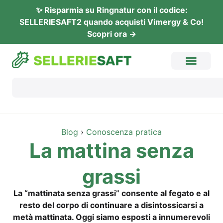
✨ Rispar­mia su Ring­na­tur con il codi­ce:
SELLERIESAFT2 quan­do acquis­ti Vimer­gy & Co!
Sco­pri ora →
Blog
›
Cono­scen­za pratica
La mat­ti­na sen­za
grassi
La “mat­ti­na­ta sen­za gras­si” con­sen­te al fega­to e al
res­to del cor­po di con­ti­nu­are a disin­tos­si­car­si a
metà mat­ti­na­ta. Oggi sia­mo espos­ti a innu­me­re­vo­li