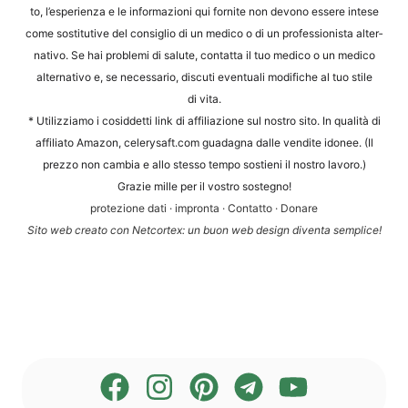
to, l’e­s­pe­ri­en­za e le infor­ma­zio­ni qui for­ni­te non devo­no esse­re inte­se
come sosti­tu­ti­ve del con­siglio di un med­ico o di un pro­fes­sio­nis­ta alter­
na­tivo. Se hai pro­ble­mi di salu­te, contat­ta il tuo med­ico o un med­ico
alter­na­tivo e, se neces­sa­rio, dis­cu­ti even­tua­li modi­fi­che al tuo sti­le
di vita.
* Uti­liz­zia­mo i cosid­det­ti link di affi­lia­zio­ne sul nos­tro sito. In qua­li­tà di
affi­li­a­to Ama­zon, cele​ry​saft​.com gua­d­a­gna dal­le ven­dite ido­nee. (Il
prez­zo non cam­bia e allo stes­so tem­po sos­ti­eni il nos­tro lavoro.)
Gra­zie mil­le per il vos­tro sostegno!
pro­te­zio­ne dati
·
impron­ta
·
Con­tat­to
·
Dona­re
Sito web crea­to con Net­cortex: un buon web design diven­ta semplice!