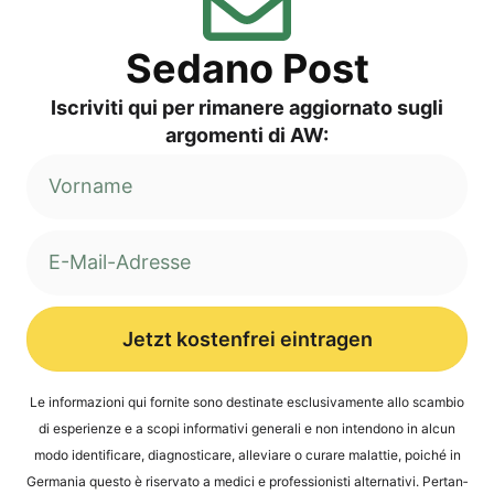
Sed­a­no Post
Iscri­vi­ti qui per rima­ne­re aggior­na­to sug­li
argo­men­ti di AW:
Jetzt kostenfrei eintragen
Alternative:
Le infor­ma­zio­ni qui for­ni­te sono desti­na­te esclu­si­v­a­men­te allo scam­bio
di espe­ri­en­ze e a sco­pi infor­ma­ti­vi gene­ra­li e non inten­do­no in alcun
modo iden­ti­fi­ca­re, dia­gno­sti­ca­re, alle­vi­a­re o cura­re malat­tie, poi­ché in
Ger­ma­nia ques­to è riser­va­to a medi­ci e pro­fes­sio­nis­ti alter­na­ti­vi. Per­tan­