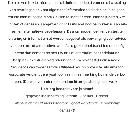
De hier ver­st­rek­te infor­ma­tie is uit­s­lui­tend bed­oeld voor de uit­wis­se­ling
van erva­rin­gen en voor alge­mene infor­ma­tied­oel­ein­den en is op geen
enke­le manier bed­oeld om ziek­ten te iden­ti­fi­ce­ren, dia­gno­sti­ce­ren, ver­
lich­ten of gene­zen, aan­ge­zi­en dit in Duit­s­land voor­be­hou­den is aan art­
sen en alter­na­tie­ve beoefen­aars. Daa­rom mogen de hier ver­st­rek­te
erva­ring en infor­ma­tie niet wor­den opge­vat als ver­van­ging voor advies
van een arts of alter­na­tie­ve arts. Als u gezond­heids­pro­ble­men heeft,
neem dan cont­act op met uw arts of alter­na­tief behan­del­a­ar en
bespreek even­tue­le ver­an­de­rin­gen in uw levens­sti­jl indi­en nodig.
*Wij gebrui­ken zogen­aam­de affi­lia­te-links op onze site. Als Ama­zon
Asso­cia­te ver­dient cele​ry​saft​.com aan in aan­mer­king komen­de ver­ko­
pen. (De prijs ver­an­dert niet en tege­li­jker­tijd steun je ons werk.)
Heel erg bedankt voor je steun!
gege­vens­be­scher­ming
·
afdruk
·
Cont­act
·
Doneer
Web­site gema­akt met Net­cortex – goed web­de­sign gemak­ke­li­jk
gemaakt!