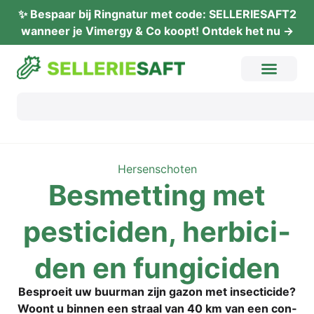
✨ Bes­paar bij Ring­na­tur met code: SELLERIESAFT2
wan­neer je Vimer­gy & Co koopt! Ont­dek het nu →
Her­sen­scho­ten
Bes­mett­ing met
pesti­ci­den, her­bici­
den en fungiciden
Bespro­eit uw buur­man zijn gazon met insec­ti­ci­de?
Woont u bin­nen een str­a­al van 40 km van een con­