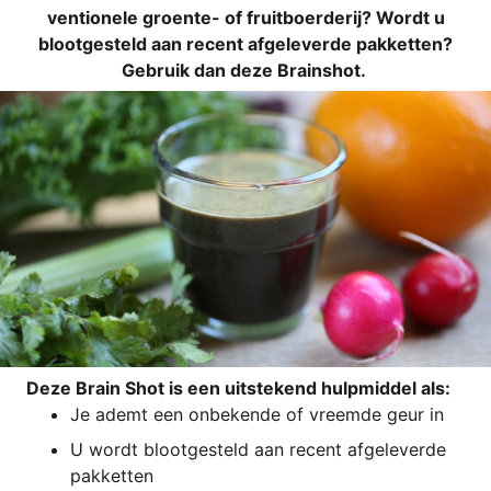
ven­tio­n­ele groen­te- of fruit­boer­de­rij? Wordt u
bloot­ge­steld aan recent afge­le­ver­de pak­ket­ten?
Gebruik dan deze Brainshot.
Deze Brain Shot is een uit­s­te­kend hulp­mid­del als:
Je ademt een onbe­ken­de of vreem­de geur in
U wordt bloot­ge­steld aan recent afge­le­ver­de
pakketten