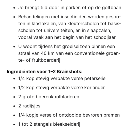
Je brengt tijd door in par­ken of op de golfbaan
Behan­de­lin­gen met insec­ti­ci­den wor­den gespo­
ten in klas­lo­ka­len, van kleu­ter­scho­len tot basis­
scho­len tot uni­ver­si­tei­ten, en in slaap­za­len,
vooral vaak aan het begin van het schooljaar
U woont tij­dens het gro­ei­seiz­oen bin­nen een
str­a­al van 40 km van een con­ven­tio­n­ele groen­
te- of fruitboerderij
Ingre­diën­ten voor 1–2 Brainshots:
1/4 kop stevig ver­pak­te ver­se peterselie
1/2 kop stevig ver­pak­te ver­se koriander
2 gro­te boerenkoolbladeren
2 rad­ijs­jes
1/4 kop­je ver­se of ont­doo­ide bevro­ren bramen
1 tot 2 sten­gels bleekselderij