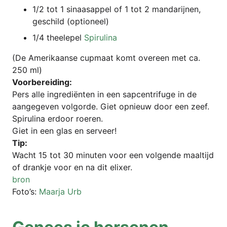
1/2 tot 1 sinaas­ap­pel of 1 tot 2 man­da­ri­j­nen,
geschild (optio­neel)
1/4 thee­l­e­pel
Spi­ru­li­na
(De Ame­ri­kaan­se cup­maat komt overe­en met ca.
250 ml)
Voor­be­rei­ding:
Pers alle ingre­diën­ten in een sap­cen­tri­fu­ge in de
aan­ge­ge­ven vol­g­or­de. Giet opnieuw door een zeef.
Spi­ru­li­na erdoor roeren.
Giet in een glas en serveer!
Tip:
Wacht 15 tot 30 minu­ten voor een vol­gen­de maal­tijd
of dran­k­je voor en na dit elixer.
bron
Foto’s:
Maar­ja Urb