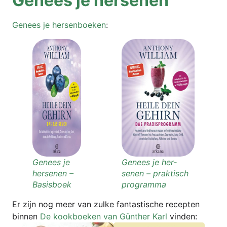
Genees je hersenen
Genees je her­sen­boe­ken
:
Genees je
Genees je her­
her­senen –
senen – prak­tisch
Basisboek
programma
Er zijn nog meer van zul­ke fan­tas­ti­sche recep­ten
bin­nen
De kook­boe­ken van Gün­ther Karl
vinden: