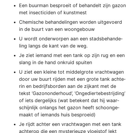
Een buur­man bespro­eit of behan­delt zijn gazon
met insec­ti­ci­den of kunstmest
Che­mi­sche behan­de­lin­gen wor­den uit­ge­voerd
in de buurt van een woongebouw
U wordt onder­wor­pen aan een sta­dsbe­han­de­
ling langs de kant van de weg.
Je ziet iemand met een tank op zijn rug en een
slang in de hand onkruid spuiten
U ziet een klei­ne tot mid­del­gro­te vracht­wa­gen
door uw buurt rij­den met een gro­te tank ach­te­
rin en bedri­jfs­bor­den aan de zij­kant met de
tekst ‘Gazo­non­der­houd’, ‘Onge­dier­te­be­strij­ding’
of iets der­ge­li­jks (wat bete­kent dat hij waar­
schi­jn­li­jk onlangs het gazon heeft scho­on­ge­
ma­akt of iemands huis besproeid)
Je rijdt ach­ter een vracht­wa­gen met een tank
acht­erop die een mys­te­rieu­ze vlo­ei­s­tof lekt