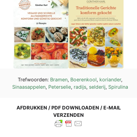
Tref­wo­or­den:
Bra­men
,
Boe­ren­kool
,
kori­an­der
,
Sinaas­ap­pelen
,
Peter­se­lie
,
rad­ijs
,
sel­de­rij
,
Spi­ru­li­na
AFDRUK­KEN / PDF DOWN­LOA­DEN / E‑MAIL
VERZENDEN