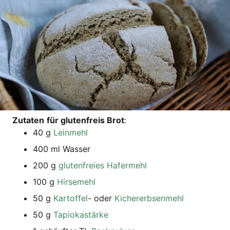
Zuta­ten
für glu­ten­freis Brot
:
40 g
Lein­mehl
400 ml Wasser
200 g
glu­ten­frei­es Hafer­mehl
100 g
Hir­se­mehl
50 g
Kar­tof­fel
- oder
Kicher­erb­sen­mehl
50 g
Tapio­ka­s­tär­ke