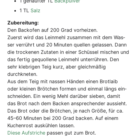
1 gehäuf­ter TL
Back­pul­ver
1 TL
Salz
Zube­rei­tung:
Den Back­ofen auf 200 Grad vorheizen.
Zuerst wird das Lein­mehl zusam­men mit dem Was­
ser ver­rührt und 20 Minu­ten quel­len gelas­sen. Dann
die tro­cke­nen Zuta­ten in einer Schüs­sel mischen und
das fer­tig gequol­le­ne Lein­mehl unter­rüh­ren. Den
sehr kleb­ri­gen Teig kurz, aber gleich­mä­ßig
durchkneten.
Aus dem Teig mit nas­sen Hän­den einen Brot­laib
oder klei­nen Bröt­chen for­men und ein­mal längs ein­
schnei­den. Ein wenig Mehl dar­über sie­ben, damit
das Brot nach dem Backen anspre­chen­der aus­sieht.
Das Brot oder die Bröt­chen, je nach Grö­ße, für ca.
45–60 Minu­ten bei 200 Grad backen. Auf einem
Kuchen­rost aus­küh­len lassen.
Die­se Auf­stri­che
pas­sen gut zum Brot.