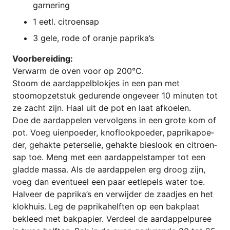
garnering
1 eetl. citroensap
3 gele, rode of oran­je paprika’s
Voor­be­rei­ding:
Ver­warm de oven voor op 200°C.
Stoom de aard­ap­pel­blok­jes in een pan met
stoomop­zet­st­uk gedu­ren­de onge­ve­er 10 minu­ten tot
ze zacht zijn. Haal uit de pot en laat afkoelen.
Doe de aard­ap­pelen ver­vol­gens in een gro­te kom of
pot. Voeg uien­poe­der, kno­flook­poe­der, papri­ka­poe­
der, gehak­te peter­se­lie, gehak­te bies­look en citroen­
sap toe. Meng met een aard­ap­pel­stam­per tot een
glad­de mas­sa. Als de aard­ap­pelen erg droog zijn,
voeg dan even­tueel een paar eetle­pels water toe.
Hal­ve­er de paprika’s en ver­wij­der de zaad­jes en het
klok­huis. Leg de papri­ka­helf­ten op een bak­pla­at
bekleed met bak­pa­pier. Ver­deel de aard­ap­pel­pu­ree