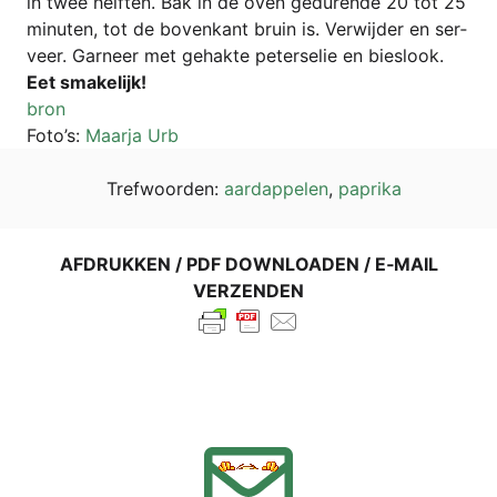
in twee helf­ten. Bak in de oven gedu­ren­de 20 tot 25
minu­ten, tot de boven­kant bru­in is. Ver­wij­der en ser­
ve­er. Gar­neer met gehak­te peter­se­lie en bieslook.
Eet sma­ke­li­jk!
bron
Foto’s:
Maar­ja Urb
Tref­wo­or­den:
aard­ap­pelen
,
papri­ka
AFDRUK­KEN / PDF DOWN­LOA­DEN / E‑MAIL
VERZENDEN