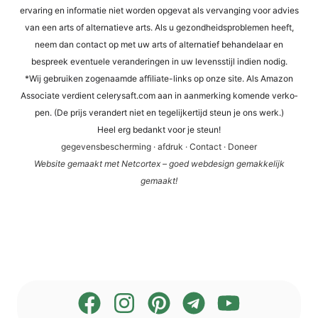
erva­ring en infor­ma­tie niet wor­den opge­vat als ver­van­ging voor advies
van een arts of alter­na­tie­ve arts. Als u gezond­heids­pro­ble­men heeft,
neem dan cont­act op met uw arts of alter­na­tief behan­del­a­ar en
bespreek even­tue­le ver­an­de­rin­gen in uw levens­sti­jl indi­en nodig.
*Wij gebrui­ken zogen­aam­de affi­lia­te-links op onze site. Als Ama­zon
Asso­cia­te ver­dient cele​ry​saft​.com aan in aan­mer­king komen­de ver­ko­
pen. (De prijs ver­an­dert niet en tege­li­jker­tijd steun je ons werk.)
Heel erg bedankt voor je steun!
gege­vens­be­scher­ming
·
afdruk
·
Cont­act
·
Doneer
Web­site gema­akt met Net­cortex – goed web­de­sign gemak­ke­li­jk
gemaakt!