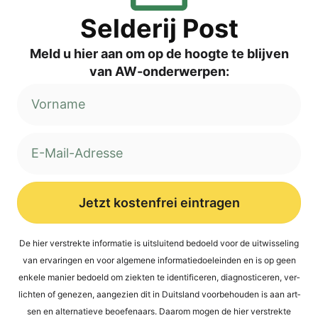
Sel­de­rij Post
Meld u hier aan om op de hoog­te te blij­ven
van AW-onderwerpen:
Jetzt kostenfrei eintragen
Alternative:
De hier ver­st­rek­te infor­ma­tie is uit­s­lui­tend bed­oeld voor de uit­wis­se­ling
van erva­rin­gen en voor alge­mene infor­ma­tied­oel­ein­den en is op geen
enke­le manier bed­oeld om ziek­ten te iden­ti­fi­ce­ren, dia­gno­sti­ce­ren, ver­
lich­ten of gene­zen, aan­ge­zi­en dit in Duit­s­land voor­be­hou­den is aan art­
sen en alter­na­tie­ve beoefen­aars. Daa­rom mogen de hier ver­st­rek­te