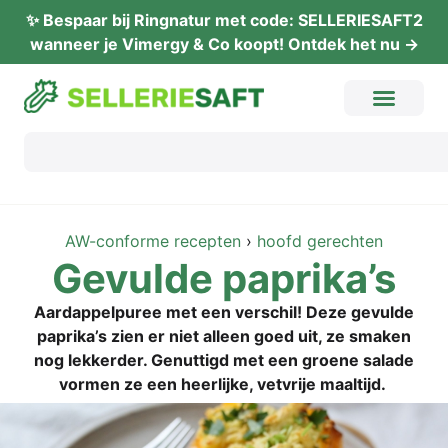
✨ Bes­paar bij Ring­na­tur met code: SELLERIESAFT2
wan­neer je Vimer­gy & Co koopt! Ont­dek het nu →
AW-con­for­me recep­ten
›
hoofd gerech­ten
Gevul­de paprika’s
Aard­ap­pel­pu­ree met een ver­schil! Deze gevul­de
paprika’s zien er niet alleen goed uit, ze sma­ken
nog lekker­der. Genut­tigd met een groe­ne sala­de
vor­men ze een heer­li­jke, vet­vri­je maaltijd.