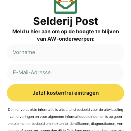
Sel­de­rij Post
Meld u hier aan om op de hoog­te te blij­ven
van AW-onderwerpen:
Jetzt kostenfrei eintragen
Alternative:
De hier ver­st­rek­te infor­ma­tie is uit­s­lui­tend bed­oeld voor de uit­wis­se­ling
van erva­rin­gen en voor alge­mene infor­ma­tied­oel­ein­den en is op geen
enke­le manier bed­oeld om ziek­ten te iden­ti­fi­ce­ren, dia­gno­sti­ce­ren, ver­
lich­ten of gene­zen, aan­ge­zi­en dit in Duit­s­land voor­be­hou­den is aan art­