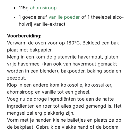
115g
ahorn­si­roop
1 goe­de snuf
vanil­le poe­der
of 1 thee­l­e­pel alco­
hol­vrij vanille-extract
Voor­be­rei­ding:
Ver­warm de oven voor op 180°C. Bekleed een bak­
pla­at met bakpapier.
Meng in een kom de glu­ten­vri­je haver­mout, glu­ten­
vri­je haver­meel (kan ook van haver­mout gema­akt
wor­den in een blen­der), bak­poe­der, bak­ing soda en
zeezout.
Klop in een ande­re kom koko­so­lie, kokos­sui­ker,
ahorn­si­roop en vanil­le tot een geheel.
Voeg nu de dro­ge ingre­diën­ten toe aan de nat­te
ingre­diën­ten en roer tot alles goed gemengd is. Het
meng­sel zal erg plak­ke­rig zijn.
Vorm met je han­den klei­ne bal­let­jes en pla­ats ze op
de bak­pla­at. Gebruik de vlak­ke hand of de bodem