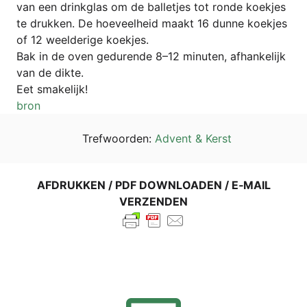
van een drink­glas om de bal­let­jes tot ron­de koek­jes
te druk­ken. De hoe­ve­el­heid maakt 16 dun­ne koek­jes
of 12 weel­de­ri­ge koekjes.
Bak in de oven gedu­ren­de 8–12 minu­ten, afhan­ke­li­jk
van de dikte.
Eet sma­ke­li­jk!
bron
Tref­wo­or­den:
Advent & Kerst
AFDRUK­KEN / PDF DOWN­LOA­DEN / E‑MAIL
VERZENDEN