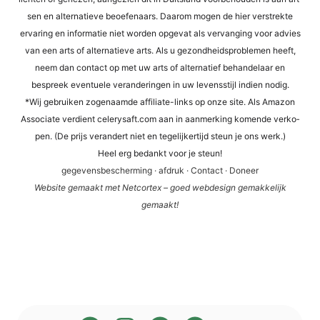
sen en alter­na­tie­ve beoefen­aars. Daa­rom mogen de hier ver­st­rek­te
erva­ring en infor­ma­tie niet wor­den opge­vat als ver­van­ging voor advies
van een arts of alter­na­tie­ve arts. Als u gezond­heids­pro­ble­men heeft,
neem dan cont­act op met uw arts of alter­na­tief behan­del­a­ar en
bespreek even­tue­le ver­an­de­rin­gen in uw levens­sti­jl indi­en nodig.
*Wij gebrui­ken zogen­aam­de affi­lia­te-links op onze site. Als Ama­zon
Asso­cia­te ver­dient cele​ry​saft​.com aan in aan­mer­king komen­de ver­ko­
pen. (De prijs ver­an­dert niet en tege­li­jker­tijd steun je ons werk.)
Heel erg bedankt voor je steun!
gege­vens­be­scher­ming
·
afdruk
·
Cont­act
·
Doneer
Web­site gema­akt met Net­cortex – goed web­de­sign gemak­ke­li­jk
gemaakt!