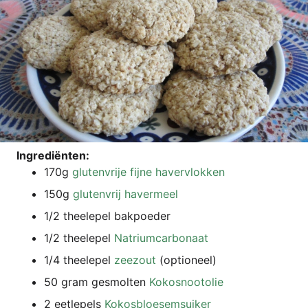
Ingre­diën­ten:
170g
glu­ten­vri­je fij­ne havervlokken
150g
glu­ten­vrij havermeel
1/2 thee­l­e­pel bakpoeder
1/2 thee­l­e­pel
Natri­um­car­bo­naat
1/4 thee­l­e­pel
zeezout
(optio­neel)
50 gram ges­mol­ten
Kokos­noo­to­lie
2 eetle­pels
Kokos­bloe­sem­sui­ker