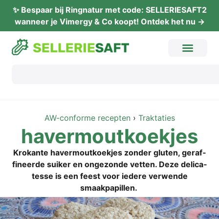
✨ Bes­paar bij Ring­na­tur met code: SELLERIESAFT2
wan­neer je Vimer­gy & Co koopt! Ont­dek het nu →
AW-con­for­me recep­ten
›
Trak­ta­ties
haver­mout­koek­jes
Kro­kan­te haver­mout­koek­jes zon­der glu­ten, geraf­
fi­neer­de sui­ker en onge­zon­de vet­ten. Deze deli­ca­
tes­se is een feest voor iede­re ver­wen­de
smaakpapillen.