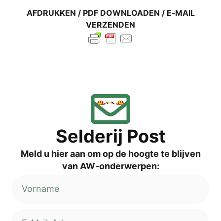
AFDRUK­KEN / PDF DOWN­LOA­DEN / E‑MAIL
VERZENDEN
Sel­de­rij Post
Meld u hier aan om op de hoog­te te blij­ven
van AW-onderwerpen: