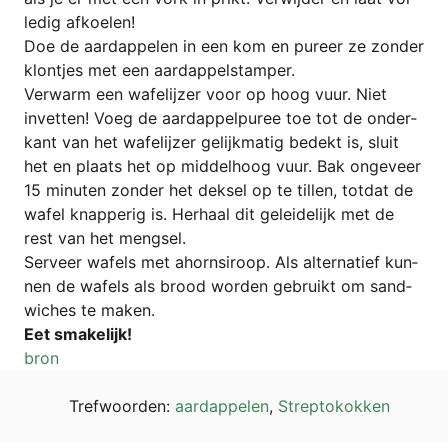
le­dig afkoelen!
Doe de aard­ap­pelen in een kom en pure­er ze zon­der
klont­jes met een aardappelstamper.
Ver­warm een wafe­li­j­zer voor op hoog vuur. Niet
invet­ten! Voeg de aard­ap­pel­pu­ree toe tot de onder­
kant van het wafe­li­j­zer geli­jk­ma­tig bedekt is, sluit
het en pla­ats het op mid­del­hoog vuur. Bak onge­ve­er
15 minu­ten zon­der het dek­sel op te til­len, tot­dat de
wafel knap­pe­rig is. Her­haal dit gelei­de­li­jk met de
rest van het mengsel.
Ser­ve­er wafels met ahorn­si­roop. Als alter­na­tief kun­
nen de wafels als brood wor­den gebruikt om sand­
wi­ches te maken.
Eet sma­ke­li­jk!
bron
Tref­wo­or­den:
aard­ap­pelen
,
Strep­to­kok­ken