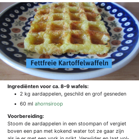
Ingre­diën­ten voor ca. 8–9 wafels:
2 kg aard­ap­pelen, geschild en grof gesneden
60 ml
ahorn­si­roop
Voor­be­rei­ding:
Stoom de aard­ap­pelen in een stoom­pan of ver­giet
boven een pan met kokend water tot ze gaar zijn
als je er met een vork in prikt. Ver­wij­der en laat vol­