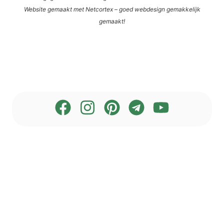
Web­site gema­akt met Net­cortex – goed web­de­sign gemak­ke­li­jk
gemaakt!