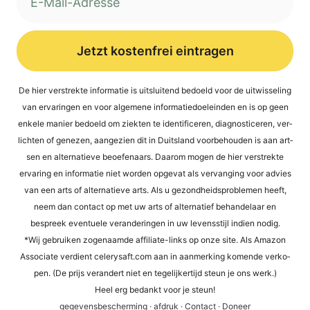
Jetzt kostenfrei eintragen
Alternative:
De hier ver­st­rek­te infor­ma­tie is uit­s­lui­tend bed­oeld voor de uit­wis­se­ling
van erva­rin­gen en voor alge­mene infor­ma­tied­oel­ein­den en is op geen
enke­le manier bed­oeld om ziek­ten te iden­ti­fi­ce­ren, dia­gno­sti­ce­ren, ver­
lich­ten of gene­zen, aan­ge­zi­en dit in Duit­s­land voor­be­hou­den is aan art­
sen en alter­na­tie­ve beoefen­aars. Daa­rom mogen de hier ver­st­rek­te
erva­ring en infor­ma­tie niet wor­den opge­vat als ver­van­ging voor advies
van een arts of alter­na­tie­ve arts. Als u gezond­heids­pro­ble­men heeft,
neem dan cont­act op met uw arts of alter­na­tief behan­del­a­ar en
bespreek even­tue­le ver­an­de­rin­gen in uw levens­sti­jl indi­en nodig.
*Wij gebrui­ken zogen­aam­de affi­lia­te-links op onze site. Als Ama­zon
Asso­cia­te ver­dient cele​ry​saft​.com aan in aan­mer­king komen­de ver­ko­
pen. (De prijs ver­an­dert niet en tege­li­jker­tijd steun je ons werk.)
Heel erg bedankt voor je steun!
gege­vens­be­scher­ming
·
afdruk
·
Cont­act
·
Doneer