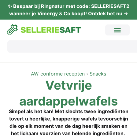
✨ Bes­paar bij Ring­na­tur met code: SELLERIESAFT2
wan­neer je Vimer­gy & Co koopt! Ont­dek het nu →
AW-con­for­me recep­ten
›
Snacks
Vet­vri­je
aardappelwafels
Sim­pel als het kan! Met slechts twee ingre­diën­ten
tovert u heer­li­jke, knap­pe­ri­ge wafels tevo­or­schi­jn
die op elk moment van de dag heer­li­jk sma­ken en
het lichaam voor­zi­en van helen­de ingrediënten.