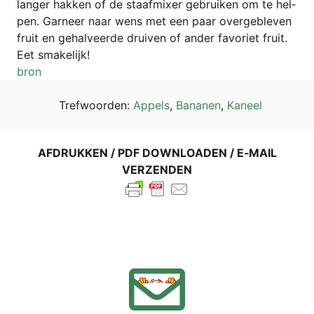
lan­ger hak­ken of de staaf­mi­xer gebrui­ken om te hel­
pen. Gar­neer naar wens met een paar over­ge­ble­ven
fruit en gehal­ve­er­de drui­ven of ander favoriet fruit.
Eet sma­ke­li­jk!
bron
Tref­wo­or­den:
Appels
,
Bana­nen
,
Kaneel
AFDRUK­KEN / PDF DOWN­LOA­DEN / E‑MAIL
VERZENDEN