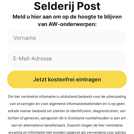
Sel­de­rij Post
Meld u hier aan om op de hoog­te te blij­ven
van AW-onderwerpen:
Jetzt kostenfrei eintragen
Alternative:
De hier ver­st­rek­te infor­ma­tie is uit­s­lui­tend bed­oeld voor de uit­wis­se­ling
van erva­rin­gen en voor alge­mene infor­ma­tied­oel­ein­den en is op geen
enke­le manier bed­oeld om ziek­ten te iden­ti­fi­ce­ren, dia­gno­sti­ce­ren, ver­
lich­ten of gene­zen, aan­ge­zi­en dit in Duit­s­land voor­be­hou­den is aan art­
sen en alter­na­tie­ve beoefen­aars. Daa­rom mogen de hier ver­st­rek­te
erva­ring en infor­ma­tie niet wor­den opge­vat als ver­van­ging voor advies