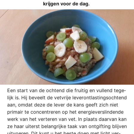
kri­j­gen voor de dag.
Een start van de och­tend die frui­tig en vul­lend tege­
li­jk is. Hij beve­elt de vet­vri­je leve­ront­las­ting­so­ch­tend
aan, omdat deze de lever de kans geeft zich niet
pri­ma­ir te con­cen­tre­ren op het ener­gie­vers­lin­den­de
werk van het ver­te­ren van vet. In pla­ats daar­van kan
ze haar uiterst belan­gri­jke taak van ont­gif­ting blij­ven
uit­voe­ren. Dit kunt u het bes­te doen met licht ver­