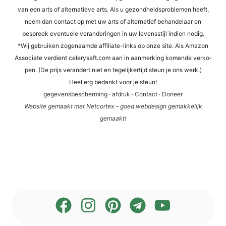
van een arts of alter­na­tie­ve arts. Als u gezond­heids­pro­ble­men heeft,
neem dan cont­act op met uw arts of alter­na­tief behan­del­a­ar en
bespreek even­tue­le ver­an­de­rin­gen in uw levens­sti­jl indi­en nodig.
*Wij gebrui­ken zogen­aam­de affi­lia­te-links op onze site. Als Ama­zon
Asso­cia­te ver­dient cele​ry​saft​.com aan in aan­mer­king komen­de ver­ko­
pen. (De prijs ver­an­dert niet en tege­li­jker­tijd steun je ons werk.)
Heel erg bedankt voor je steun!
gege­vens­be­scher­ming
·
afdruk
·
Cont­act
·
Doneer
Web­site gema­akt met Net­cortex – goed web­de­sign gemak­ke­li­jk
gemaakt!