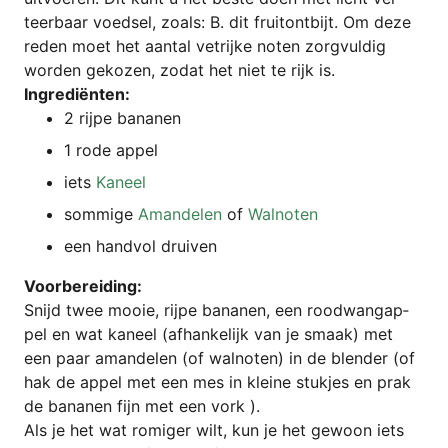
teer­baar voed­sel, zoals: B. dit frui­tont­bijt. Om deze
reden moet het aan­tal vetri­jke noten zorg­vul­dig
wor­den geko­zen, zodat het niet te rijk is.
Ingre­diën­ten:
2 rij­pe bananen
1 rode appel
iets
Kaneel
som­mi­ge
Aman­delen
of
Wal­no­ten
een hand­vol druiven
Voor­be­rei­ding:
Snijd twee mooie, rij­pe bana­nen, een rood­wang­ap­
pel en wat kaneel (afhan­ke­li­jk van je smaak) met
een paar aman­delen (of wal­no­ten) in de blen­der (of
hak de appel met een mes in klei­ne stuk­jes en prak
de bana­nen fijn met een vork ).
Als je het wat romi­ger wilt, kun je het gewoon iets