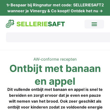
✨ Bes­paar bij Ring­na­tur met code: SELLERIESAFT2
wan­neer je Vimer­gy & Co koopt! Ont­dek het nu →
AW-con­for­me recepten
Ont­bijt met bana­an
en appel
Dit vul­len­de ont­bijt met bana­an en appel is snel te
bereiden en zorgt ervo­or dat je even een pau­ze
wilt nemen van het brood. Ook zeer geschikt als
ont­bijt voor kin­de­ren zodat ze vol­doende ener­gie