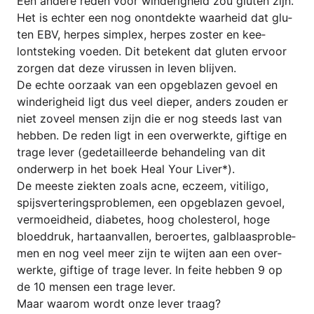
Een ande­re reden voor wind­e­r­ig­heid zou glu­ten zijn.
Het is ech­ter een nog onont­dek­te waar­heid dat glu­
ten EBV, her­pes sim­plex, her­pes zos­ter en kee­
lontste­king voe­den. Dit bete­kent dat glu­ten ervo­or
zor­gen dat deze virus­sen in leven blijven.
De ech­te oor­zaak van een opge­bla­zen gev­oel en
wind­e­r­ig­heid ligt dus veel dieper, anders zou­den er
niet zove­el men­sen zijn die er nog steeds last van
heb­ben. De reden ligt in een over­werk­te, gif­ti­ge en
tra­ge lever (gede­tail­le­er­de behan­de­ling van dit
onder­werp in het boek Heal Your Liver*).
De mees­te ziek­ten zoals acne, ecze­em, vitili­go,
spijs­ver­te­rings­pro­ble­men, een opge­bla­zen gev­oel,
ver­mo­eid­heid, dia­be­tes, hoog cho­le­ste­rol, hoge
bloeddruk, har­ta­an­val­len, ber­oer­tes, gal­b­laas­pro­ble­
men en nog veel meer zijn te wij­ten aan een over­
werk­te, gif­ti­ge of tra­ge lever. In fei­te heb­ben 9 op
de 10 men­sen een tra­ge lever.
Maar waa­rom wordt onze lever traag?