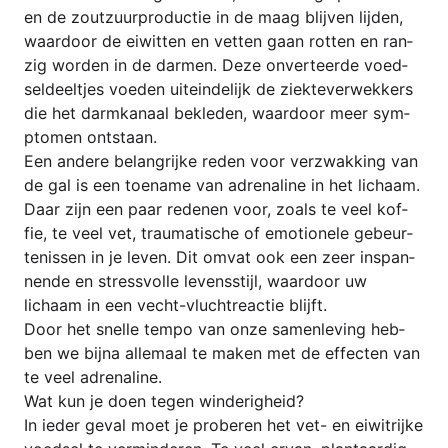
en de zout­zu­ur­pro­duc­tie in de maag blij­ven lij­den,
waar­door de eiwit­ten en vet­ten gaan rot­ten en ran­
zig wor­den in de darm­en. Deze onver­teer­de voed­
sel­deelt­jes voe­den uit­ein­de­li­jk de ziek­te­ver­wek­kers
die het darm­ka­naal bekle­den, waar­door meer sym­
pto­men ontstaan.
Een ande­re belan­gri­jke reden voor ver­zwak­king van
de gal is een toe­na­me van adre­na­line in het lichaam.
Daar zijn een paar rede­nen voor, zoals te veel kof­
fie, te veel vet, trau­ma­ti­sche of emo­tio­n­ele gebe­ur­
te­nis­sen in je leven. Dit omvat ook een zeer inspan­
nen­de en stress­vol­le levens­sti­jl, waar­door uw
lichaam in een vecht-vlucht­re­ac­tie blijft.
Door het snel­le tem­po van onze samen­le­ving heb­
ben we bij­na allem­aal te maken met de effec­ten van
te veel adrenaline.
Wat kun je doen tegen winderigheid?
In ieder geval moet je pro­be­ren het vet- en eiwi­tri­jke