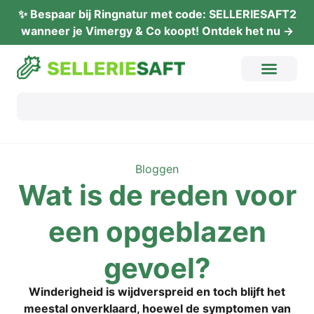
✨ Bes­paar bij Ring­na­tur met code: SELLERIESAFT2
wan­neer je Vimer­gy & Co koopt! Ont­dek het nu →
Blog­gen
Wat is de reden voor
een opge­bla­zen
gevoel?
Wind­e­r­ig­heid is wijd­ver­s­preid en toch bli­jft het
mee­s­tal onver­kla­ard, hoe­wel de sym­pto­men van