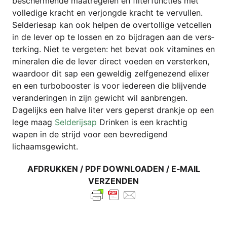
bescher­men­de maat­re­ge­len en fil­ter­func­ties met
vol­le­di­ge kracht en ver­jongde kracht te vervullen.
Sel­de­rie­sap kan ook hel­pen de over­tol­li­ge vet­cel­len
in de lever op te los­sen en zo bijd­ra­gen aan de vers­
ter­king. Niet te ver­ge­ten: het bevat ook vit­ami­nes en
mine­ra­len die de lever direct voe­den en vers­ter­ken,
waar­door dit sap een gewel­dig zelf­ge­ne­zend eli­xer
en een tur­bo­boos­ter is voor iede­reen die blij­ven­de
ver­an­de­rin­gen in zijn gewicht wil aanbrengen.
Dage­li­jks een hal­ve liter vers geperst dran­k­je op een
lege maag
Sel­de­r­ij­sap
Drin­ken is een krach­tig
wapen in de strijd voor een bevre­di­gend
lichaamsgewicht.
AFDRUK­KEN / PDF DOWN­LOA­DEN / E‑MAIL
VERZENDEN