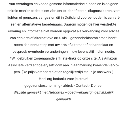
van erva­rin­gen en voor alge­mene infor­ma­tied­oel­ein­den en is op geen
enke­le manier bed­oeld om ziek­ten te iden­ti­fi­ce­ren, dia­gno­sti­ce­ren, ver­
lich­ten of gene­zen, aan­ge­zi­en dit in Duit­s­land voor­be­hou­den is aan art­
sen en alter­na­tie­ve beoefen­aars. Daa­rom mogen de hier ver­st­rek­te
erva­ring en infor­ma­tie niet wor­den opge­vat als ver­van­ging voor advies
van een arts of alter­na­tie­ve arts. Als u gezond­heids­pro­ble­men heeft,
neem dan cont­act op met uw arts of alter­na­tief behan­del­a­ar en
bespreek even­tue­le ver­an­de­rin­gen in uw levens­sti­jl indi­en nodig.
*Wij gebrui­ken zogen­aam­de affi­lia­te-links op onze site. Als Ama­zon
Asso­cia­te ver­dient cele​ry​saft​.com aan in aan­mer­king komen­de ver­ko­
pen. (De prijs ver­an­dert niet en tege­li­jker­tijd steun je ons werk.)
Heel erg bedankt voor je steun!
gege­vens­be­scher­ming
·
afdruk
·
Cont­act
·
Doneer
Web­site gema­akt met Net­cortex – goed web­de­sign gemak­ke­li­jk
gemaakt!