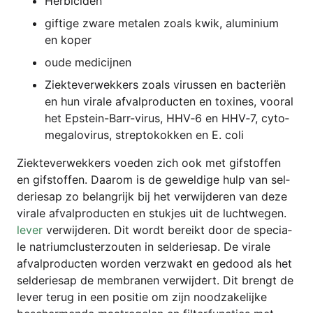
Her­bici­den
gif­ti­ge zwa­re meta­len zoals kwik, alu­mi­ni­um
en koper
oude medi­ci­j­nen
Ziek­te­ver­wek­kers zoals virus­sen en bac­te­riën
en hun vira­le afval­pro­duc­ten en toxi­nes, vooral
het Epstein-Barr-virus, HHV‑6 en HHV‑7, cyto­
me­ga­lo­vi­rus, strep­to­kok­ken en E. coli
Ziek­te­ver­wek­kers voe­den zich ook met gif­stof­fen
en gif­stof­fen. Daa­rom is de gewel­di­ge hulp van sel­
de­rie­sap zo belan­gri­jk bij het ver­wij­de­ren van deze
vira­le afval­pro­duc­ten en stuk­jes uit de lucht­we­gen.
lever
ver­wij­de­ren. Dit wordt bereikt door de spe­cia­
le natri­um­clus­t­erz­ou­ten in sel­de­rie­sap. De vira­le
afval­pro­duc­ten wor­den ver­zwakt en gedood als het
sel­de­rie­sap de mem­bra­nen ver­wij­dert. Dit brengt de
lever terug in een posi­tie om zijn nood­za­ke­li­jke