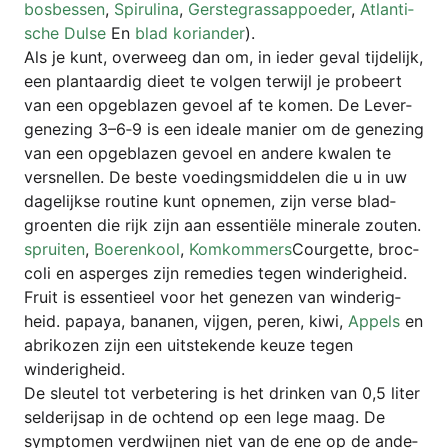
bos­bes­sen
,
Spi­ru­li­na
,
Ger­steg­rass­ap­p­oeder
,
Atlan­ti­
sche Dul­se
En
blad kori­an­der
).
Als je kunt, over­weeg dan om, in ieder geval tij­de­li­jk,
een plan­ta­ar­dig die­et te vol­gen ter­wi­jl je pro­be­ert
van een opge­bla­zen gev­oel af te komen. De Lever­
ge­ne­zing 3–6‑9 is een idea­le manier om de gene­zing
van een opge­bla­zen gev­oel en ande­re kwa­len te
vers­nel­len. De bes­te voe­dings­mid­de­len die u in uw
dage­li­jk­se rou­ti­ne kunt opne­men, zijn ver­se blad­
groen­ten die rijk zijn aan essen­tië­le mine­ra­le zou­ten.
sprui­ten
,
Boe­ren­kool
,
Kom­kom­mers
Cour­get­te, broc­
co­li en asper­ges zijn reme­dies tegen wind­e­r­ig­heid.
Fruit is essen­tie­el voor het gene­zen van wind­e­r­ig­
heid. papa­ya, bana­nen, vij­gen, peren, kiwi,
Appels
en
abri­ko­zen zijn een uit­s­te­ken­de keu­ze tegen
winderigheid.
De sleu­tel tot ver­be­te­ring is het drin­ken van 0,5 liter
sel­de­r­ij­sap in de och­tend op een lege maag. De
sym­pto­men ver­dwi­j­nen niet van de ene op de ande­