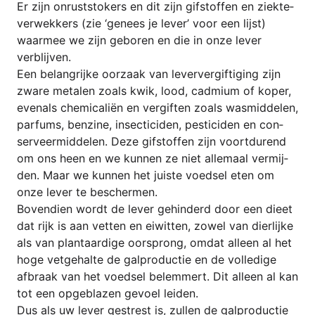
Er zijn onrust­sto­kers en dit zijn gif­stof­fen en ziek­te­
ver­wek­kers (zie ‘genees je lever’ voor een lijst)
waar­mee we zijn gebo­ren en die in onze lever
verblijven.
Een belan­gri­jke oor­zaak van lever­ver­gif­ti­ging zijn
zwa­re meta­len zoals kwik, lood, cad­mi­um of koper,
evenals che­mi­cal­iën en ver­gif­ten zoals was­mid­de­len,
par­fums, ben­zi­ne, insec­ti­ci­den, pesti­ci­den en con­
ser­ve­er­midde­len. Deze gif­stof­fen zijn voort­du­rend
om ons heen en we kun­nen ze niet allem­aal ver­mij­
den. Maar we kun­nen het juis­te voed­sel eten om
onze lever te beschermen.
Boven­di­en wordt de lever gehin­derd door een die­et
dat rijk is aan vet­ten en eiwit­ten, zowel van dier­li­jke
als van plan­ta­ar­di­ge oor­sprong, omdat alleen al het
hoge vet­ge­hal­te de gal­pro­duc­tie en de vol­le­di­ge
afbra­ak van het voed­sel belem­mert. Dit alleen al kan
tot een opge­bla­zen gev­oel leiden.
Dus als uw lever gest­rest is, zul­len de gal­pro­duc­tie