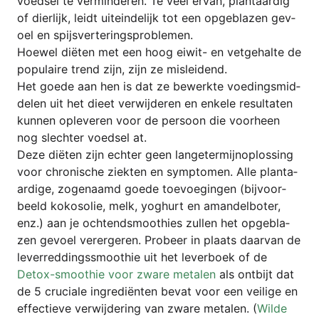
voed­sel te ver­min­de­ren. Te veel ervan, plan­ta­ar­dig
of dier­li­jk, leidt uit­ein­de­li­jk tot een opge­bla­zen gev­
oel en spijsverteringsproblemen.
Hoe­wel dië­ten met een hoog eiwit- en vet­ge­hal­te de
popu­lai­re trend zijn, zijn ze misleidend.
Het goe­de aan hen is dat ze bewerk­te voe­dings­mid­
de­len uit het die­et ver­wij­de­ren en enke­le resul­ta­ten
kun­nen ople­ve­ren voor de per­so­on die voor­heen
nog slech­ter voed­sel at.
Deze dië­ten zijn ech­ter geen lan­ge­ter­mi­j­no­plos­sing
voor chro­ni­sche ziek­ten en sym­pto­men. Alle plan­ta­
ar­di­ge, zogen­aamd goe­de toevoe­gin­gen (bij­vo­or­
beeld koko­so­lie, melk, yoghurt en aman­del­bo­ter,
enz.) aan je och­tends­moothies zul­len het opge­bla­
zen gev­oel ver­er­ge­ren. Pro­be­er in pla­ats daar­van de
leverred­ding­s­smoothie uit het lever­boek of de
Detox-smoothie voor zwa­re meta­len
als ont­bijt dat
de 5 cru­cia­le ingre­diën­ten bevat voor een vei­li­ge en
effec­tie­ve ver­wij­de­ring van zwa­re meta­len. (
Wil­de