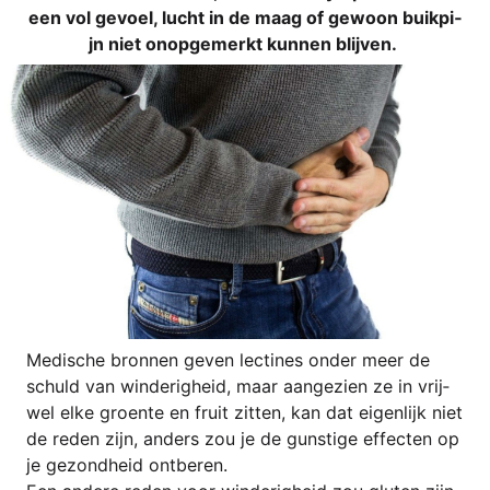
een vol gev­oel, lucht in de maag of gewoon buik­pi­
jn niet onop­ge­merkt kun­nen blijven.
Medi­sche bron­nen geven lec­ti­nes onder meer de
schuld van wind­e­r­ig­heid, maar aan­ge­zi­en ze in vri­j­
wel elke groen­te en fruit zit­ten, kan dat eigen­li­jk niet
de reden zijn, anders zou je de guns­ti­ge effec­ten op
je gezond­heid ontberen.