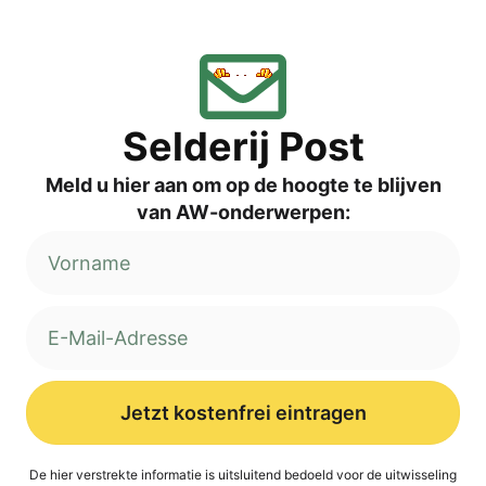
Sel­de­rij Post
Meld u hier aan om op de hoog­te te blij­ven
van AW-onderwerpen:
Jetzt kostenfrei eintragen
Alternative:
De hier ver­st­rek­te infor­ma­tie is uit­s­lui­tend bed­oeld voor de uit­wis­se­ling