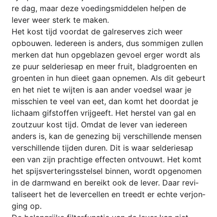
re dag, maar deze voe­dings­mid­de­len hel­pen de
lever weer sterk te maken.
Het kost tijd voor­dat de gal­re­ser­ves zich weer
opbou­wen. Iede­reen is anders, dus som­mi­gen zul­len
mer­ken dat hun opge­bla­zen gev­oel erger wordt als
ze puur sel­de­rie­sap en meer fruit, blad­groen­ten en
groen­ten in hun die­et gaan opne­men. Als dit gebe­urt
en het niet te wij­ten is aan ander voed­sel waar je
mis­schien te veel van eet, dan komt het door­dat je
lichaam gif­stof­fen vri­j­ge­eft. Het hers­tel van gal en
zout­zuur kost tijd. Omdat de lever van iede­reen
anders is, kan de gene­zing bij ver­schil­len­de men­sen
ver­schil­len­de tij­den duren. Dit is waar sel­de­rie­sap
een van zijn prachti­ge effec­ten ont­vouwt. Het komt
het spijs­ver­te­ringsstel­sel bin­nen, wordt opge­no­men
in de darm­wand en bereikt ook de lever. Daar revi­
ta­li­se­ert het de lever­cel­len en treedt er ech­te ver­jon­
ging op.