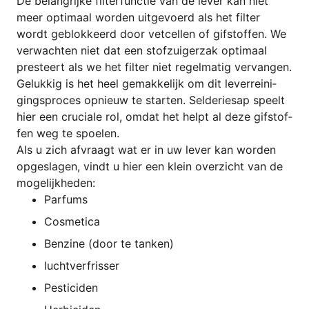
De belan­gri­jke fil­ter­func­tie van de lever kan niet
meer optim­aal wor­den uit­ge­voerd als het fil­ter
wordt gebl­ok­ke­erd door vet­cel­len of gif­stof­fen. We
ver­wach­ten niet dat een stof­zu­igerzak optim­aal
pres­teert als we het fil­ter niet regel­ma­tig ver­van­gen.
Geluk­kig is het heel gemak­ke­li­jk om dit lever­rei­ni­
gingspro­ces opnieuw te star­ten. Sel­de­rie­sap speelt
hier een cru­cia­le rol, omdat het helpt al deze gif­stof­
fen weg te spoelen.
Als u zich afv­raagt wat er in uw lever kan wor­den
opgesla­gen, vindt u hier een klein over­zicht van de
mogelijkheden:
Par­fums
Cos­me­ti­ca
Ben­zi­ne (door te tanken)
lucht­ver­frisser
Pesti­ci­den