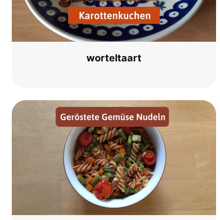
wortel­ta­art