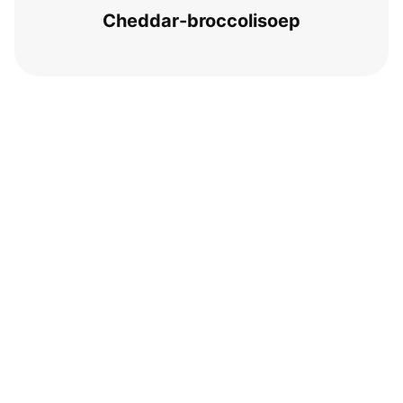
Ched­dar-broc­co­li­soep