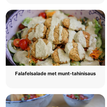
Fal­a­fel­sa­la­de met munt-tahinisaus