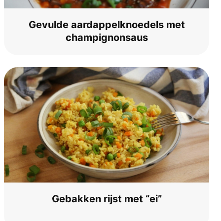
Gevul­de aard­ap­pel­knoe­dels met
champignonsaus
Gebak­ken rijst met “ei”