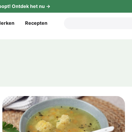
oopt! Ont­dek het nu →
er­ken
Recep­ten