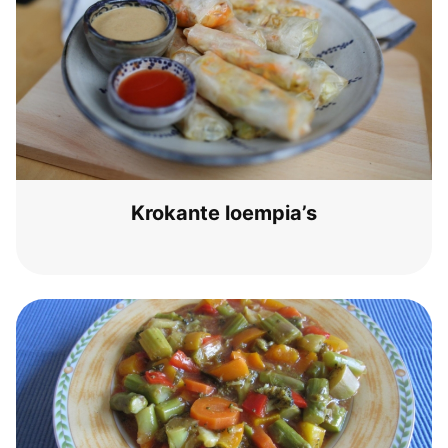
Kro­kan­te loempia’s