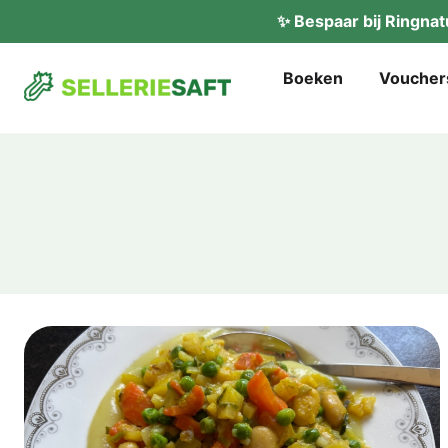
✨ Bes­paar bij Ring­n
Boe­ken
Vou­ch­er