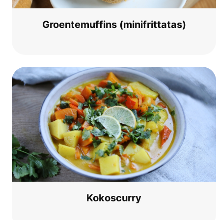
Groen­te­muf­fins (minif­rit­t­a­tas)
Kokos­cur­ry