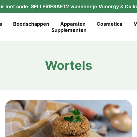
a­tur met code: SELLERIESAFT2 wan­neer je Vimer­gy & Co k
s
Boodsch­ap­pen
Appa­ra­ten
Cos­me­ti­ca
M
Sup­ple­men­ten
Wortels