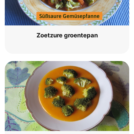
Zoet­zu­re groentepan