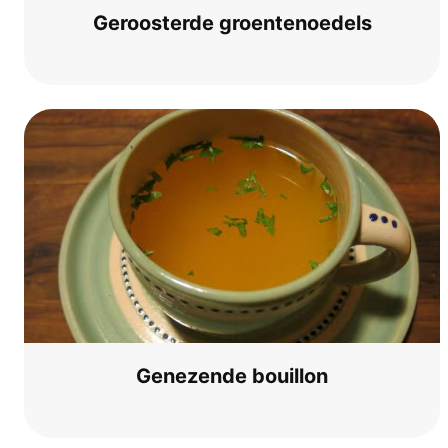
Geroost­er­de groentenoedels
Gene­zen­de bouillon