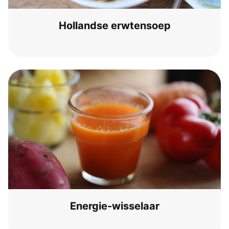
Hol­land­se erwtensoep
Ener­gie-wis­sel­a­ar