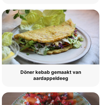
Döner kebab gema­akt van
aardappeldeeg