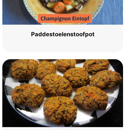
Pad­des­toelens­toof­pot