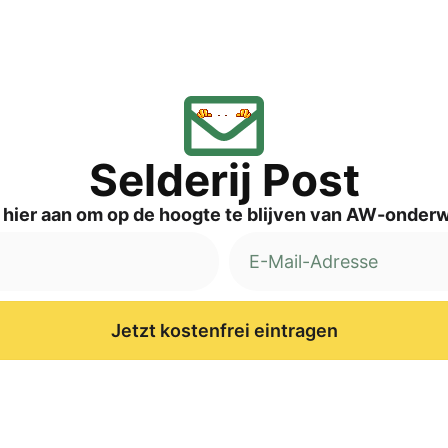
Sel­de­rij Post
 hier aan om op de hoog­te te blij­ven van AW-onder
Jetzt kostenfrei eintragen