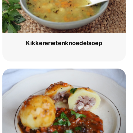
Kikke­rerw­ten­knoe­del­soep