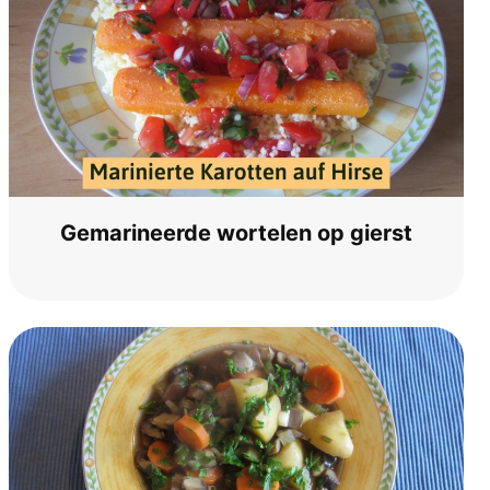
Gema­ri­neer­de wortel­en op gierst